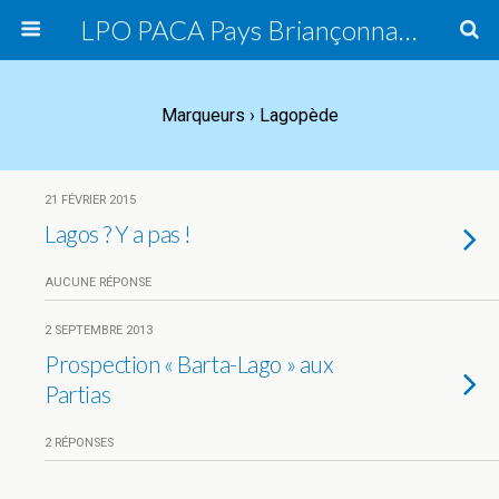
LPO PACA Pays Briançonnais, groupe local
Marqueurs › Lagopède
21 FÉVRIER 2015
Lagos ? Y a pas !
AUCUNE RÉPONSE
2 SEPTEMBRE 2013
Prospection « Barta-Lago » aux
Partias
2 RÉPONSES