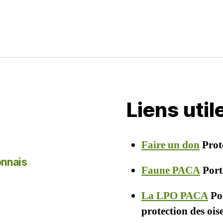
Liens uti
Faire un don
Prot
onnais
Faune PACA
Porta
La LPO PACA
Por
protection des oi