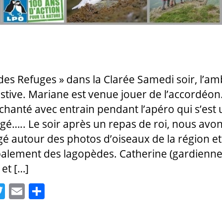
 des Refuges » dans la Clarée Samedi soir, l’a
festive. Mariane est venue jouer de l’accordéo
chanté avec entrain pendant l’apéro qui s’est
gé….. Le soir après un repas de roi, nous avo
é autour des photos d’oiseaux de la région et
palement des lagopèdes. Catherine (gardienn
 et […]
T
E
P
w
m
a