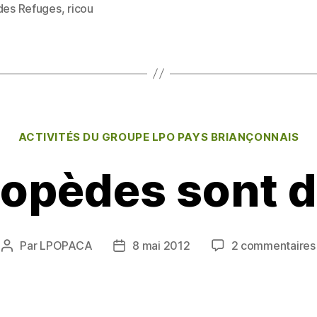
itt
ai
rt
 des Refuges
,
ricou
es
er
l
a
g
er
Catégories
ACTIVITÉS DU GROUPE LPO PAYS BRIANÇONNAIS
opèdes sont d
Par
LPOPACA
8 mai 2012
2 commentaires
Auteur
Date
de
de
l’article
l’article