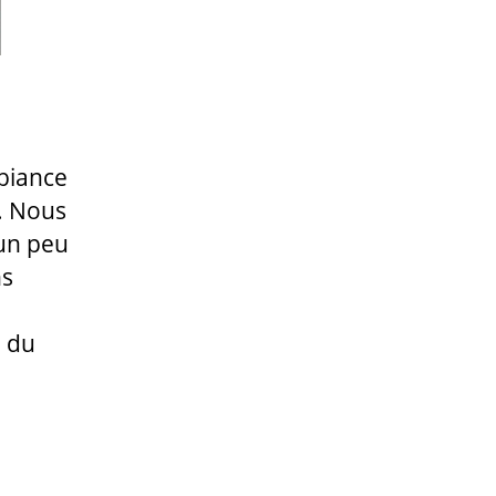
mbiance
n. Nous
 un peu
ns
e du