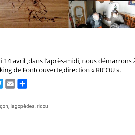
 14 avril ,dans l’après-midi, nous démarrons à
king de Fontcouverte,direction « RICOU ».
T
E
P
w
m
a
itt
ai
rt
nçon
,
lagopèdes
,
ricou
es
er
l
a
g
er