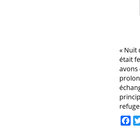
« Nuit
était 
avons 
prolon
échang
princi
refuge
F
a