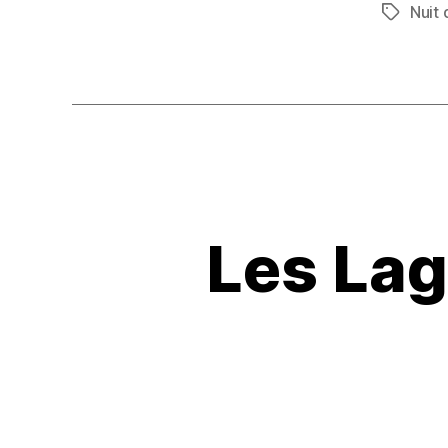
c
Nuit
Étiquett
e
b
o
o
k
Les Lag