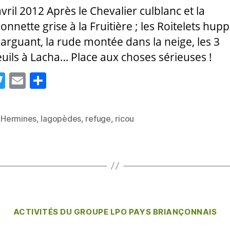
vril 2012 Après le Chevalier culblanc et la
nnette grise à la Fruitière ; les Roitelets hup
arguant, la rude montée dans la neige, les 3
uils à Lacha… Place aux choses sérieuses !
T
E
P
w
m
a
itt
ai
rt
,
Hermines
,
lagopèdes
,
refuge
,
ricou
es
er
l
a
g
er
Catégories
ACTIVITÉS DU GROUPE LPO PAYS BRIANÇONNAIS