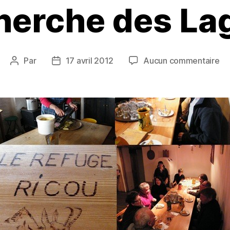
cherche des L
su
Par
17 avril 2012
Aucun commentaire
Auteur
Date
A
de
de
la
l’article
l’article
re
de
La