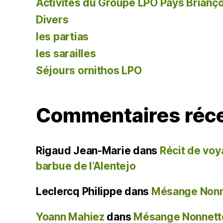
Activités du Groupe LPO Pays Brianç
Divers
les partias
les sarailles
Séjours ornithos LPO
Commentaires réc
Rigaud Jean-Marie
dans
Récit de voy
barbue de l’Alentejo
Leclercq Philippe
dans
Mésange Nonne
Yoann Mahiez
dans
Mésange Nonnette