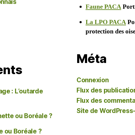
onnais
Faune PACA
Porta
La LPO PACA
Por
protection des oi
Méta
ents
Connexion
Flux des publicatio
age : L’outarde
Flux des commenta
Site de WordPress
tte ou Boréale ?
 ou Boréale ?