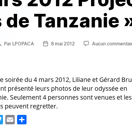
 de Tanzanie »
Par
LPOPACA
8 mai 2012
Aucun commentai
Auteur
Date
de
de
l’article
l’article
te soirée du 4 mars 2012, Liliane et Gérard Br
nt présenté leurs photos de leur odyssée en
ie. Seulement 4 personnes sont venues et les
s peuvent regretter.
T
E
P
w
m
a