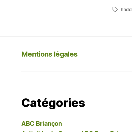
c
hadd
Étiquett
e
b
o
o
k
Mentions légales
Catégories
ABC Briançon