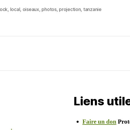
itt
ai
rt
ock
,
local
,
oiseaux
,
photos
,
projection
,
tanzanie
es
er
l
a
g
er
Liens uti
Faire un don
Prot