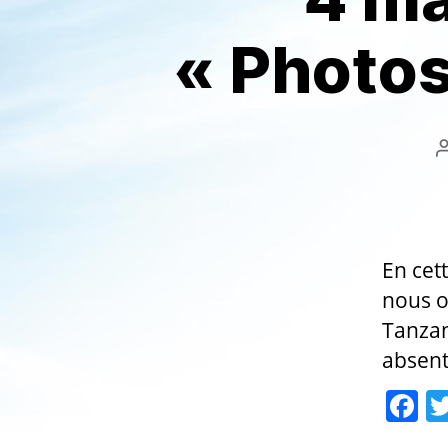
« Photos
En cet
nous o
Tanzan
absent
F
a