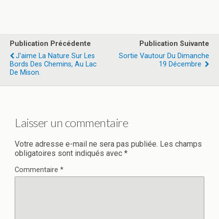
a
a
m
ar
ce
st
ail
ta
b
o
g
Publication Précédente
Publication Suivante
o
d
er
J'aime La Nature Sur Les
Sortie Vautour Du Dimanche
Bords Des Chemins, Au Lac
19 Décembre
o
o
De Mison.
k
n
Laisser un commentaire
Votre adresse e-mail ne sera pas publiée.
Les champs
obligatoires sont indiqués avec
*
Commentaire
*