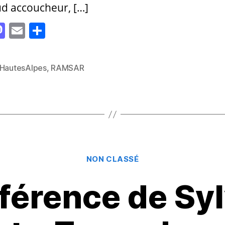
d accoucheur, […]
M
E
P
as
m
a
to
ai
rt
HautesAlpes
,
RAMSAR
es
d
l
a
o
g
n
er
Catégories
NON CLASSÉ
férence de Syl