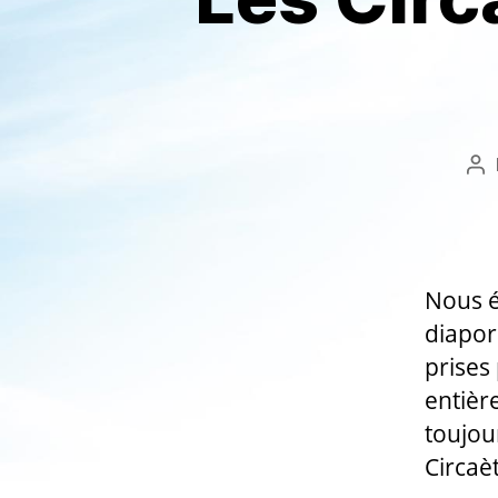
Au
de
l’a
Nous é
diapor
prises
entière
toujou
Circaè