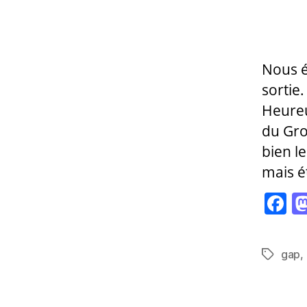
de
l’a
Nous é
sortie.
Heureu
du Gro
bien le
mais ét
F
a
c
gap
,
Étiquett
e
b