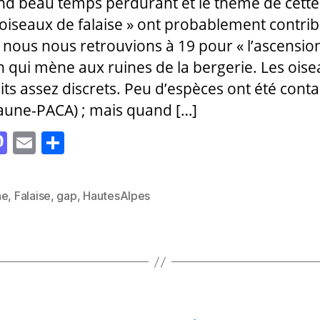
nd beau temps perdurant et le thème de cette 
s oiseaux de falaise » ont probablement contri
 nous nous retrouvions à 19 pour « l’ascensio
 qui mène aux ruines de la bergerie. Les oise
aits assez discrets. Peu d’espèces ont été cont
Faune-PACA) ; mais quand […]
M
E
P
as
m
a
to
ai
rt
ne
,
Falaise
,
gap
,
HautesAlpes
es
d
l
a
o
g
n
er
Catégories