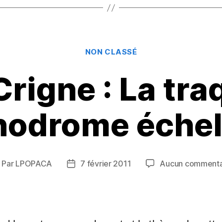
n
er
Catégories
NON CLASSÉ
Crigne : La tra
hodrome échel
Par
LPOPACA
7 février 2011
Aucun commenta
uteur
Date
e
de
article
l’article