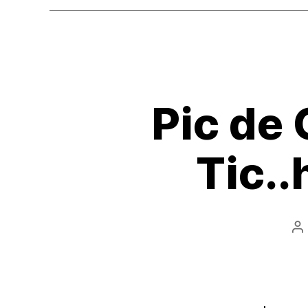
o
o
k
Pic de 
Tic..
A
d
l’