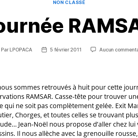
NON CLASSÉ
ournée RAMS
Par
LPOPACA
5 février 2011
Aucun commenta
uteur
Date
e
de
article
l’article
ous sommes retrouvés à huit pour cette jour
rvations RAMSAR. Casse-tête pour trouver un
 qui ne soit pas complètement gelée. Exit Ma
tier, Chorges, et toutes celles se trouvant plu
itude… Jean-Noël nous propose d’aller chez lui 
sins. Il nous allèche avec la grenouille rousse,