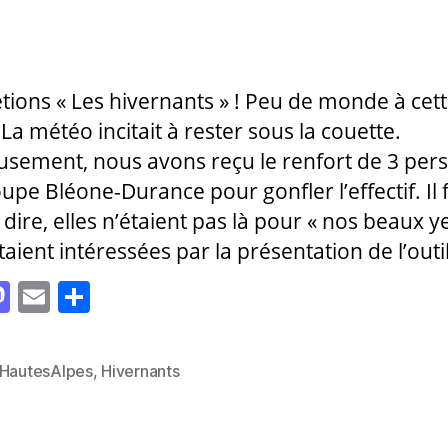
de
rticle
l’article
tions « Les hivernants » ! Peu de monde à cet
 La météo incitait à rester sous la couette.
sement, nous avons reçu le renfort de 3 per
upe Bléone-Durance pour gonfler l’effectif. Il 
 dire, elles n’étaient pas là pour « nos beaux y
aient intéressées par la présentation de l’outil
M
E
P
as
m
a
to
ai
rt
HautesAlpes
,
Hivernants
es
d
l
a
o
g