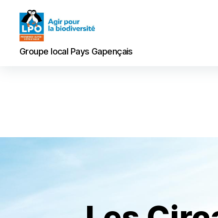
Groupe
Groupe local Pays Gapençais
local
Pays
Gapençais
Les Circ