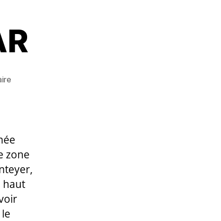
AR
sur
ire
Journée
RAMSAR
née
e zone
nteyer,
s haut
voir
 le