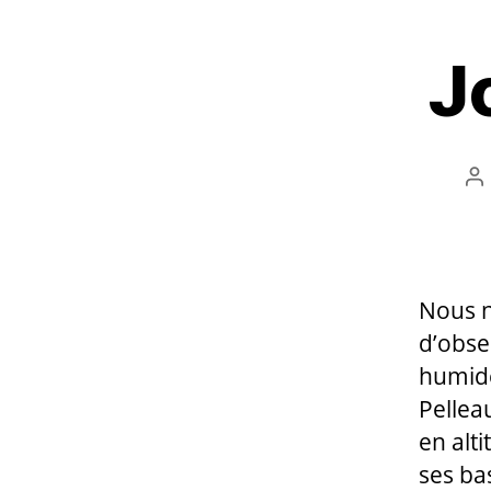
J
A
d
l’
Nous n
d’obse
humide
Pelleau
en alt
ses bas