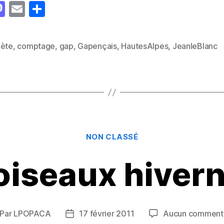
M
E
P
as
m
a
to
ai
rt
aète
,
comptage
,
gap
,
Gapençais
,
HautesAlpes
,
JeanleBlanc
es
d
l
a
o
g
n
er
Catégories
NON CLASSÉ
oiseaux hiver
Par
LPOPACA
17 février 2011
Aucun comment
teur
Date