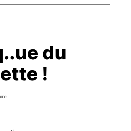
q..ue du
ette !
sur
ire
Pic
de
Crigne
: