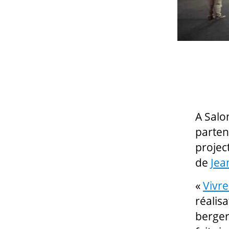
A Salo
parten
projec
de
Jea
«
Vivre
réalis
berger