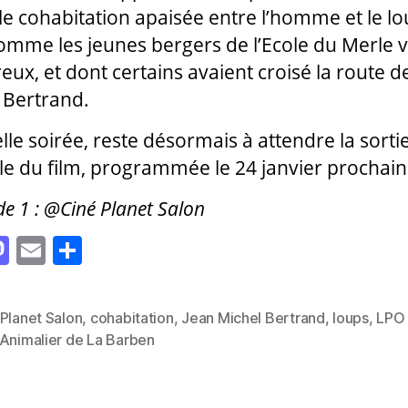
le cohabitation apaisée entre l’homme et le lo
omme les jeunes bergers de l’Ecole du Merle 
ux, et dont certains avaient croisé la route d
 Bertrand.
lle soirée, reste désormais à attendre la sorti
elle du film, programmée le 24 janvier prochain
e 1 : @Ciné Planet Salon
M
E
P
as
m
a
to
ai
rt
Planet Salon
,
cohabitation
,
Jean Michel Bertrand
,
loups
,
LPO
d
l
a
es
 Animalier de La Barben
o
g
n
er