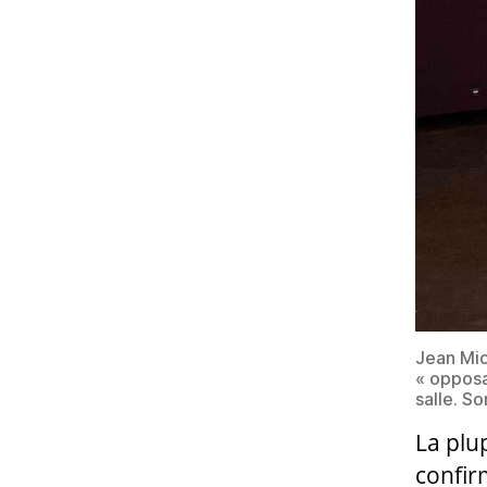
Jean Mic
« opposa
salle. S
La plu
confir