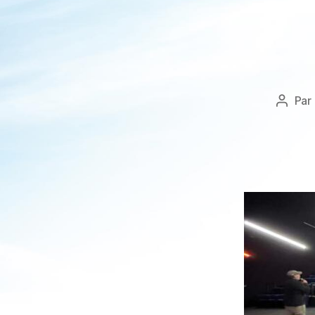
Par
Auteu
de
l’articl