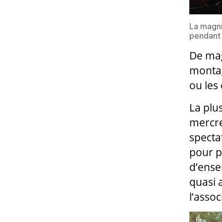
La magni
pendant 
De mag
montag
ou les
La plu
mercre
specta
pour p
d’ense
quasi 
l’asso