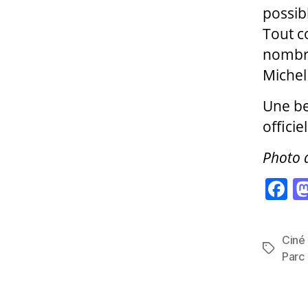
possib
Tout c
nombre
Michel
Une be
offici
Photo d
F
a
c
Ciné 
e
Étiquett
Parc
b
o