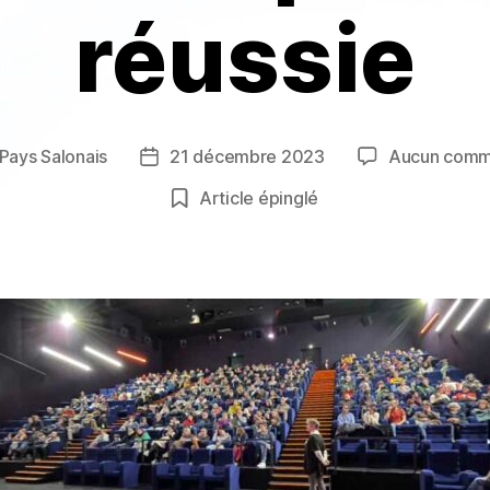
réussie
Pays Salonais
21 décembre 2023
Aucun comm
r
Date
de
Article épinglé
e
l’article