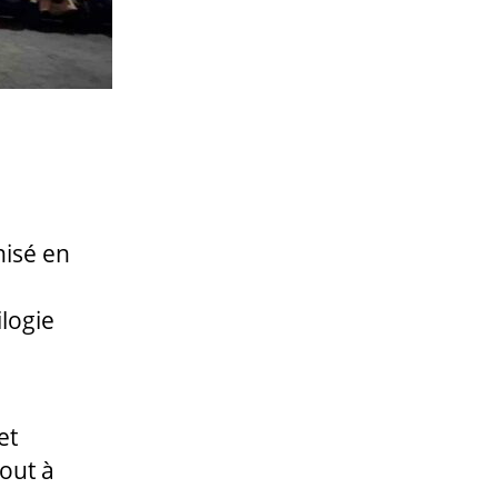
nisé en
e
ilogie
et
tout à