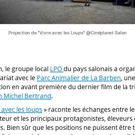
Projection de "Vivre avec les Loups" @Cinéplanet Salon
n, le groupe local
LPO
du pays salonais a orga
ariat avec le
Parc Animalier de La Barben
, un
tion en avant première du dernier film de la tr
n Michel Bertrand
.
 avec les loups
» raconte les échanges entre le
ateur et les principaux protagonistes, éleveurs 
s. Bien sûr que les positions ne puissent être 