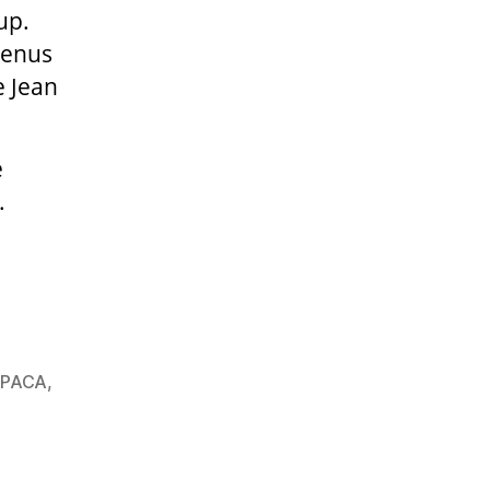
up.
venus
e Jean
e
.
 PACA
,