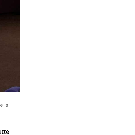
e la
ette