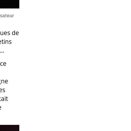
isateur
vues de
tins
x…
 ce
gne
es
ait
e