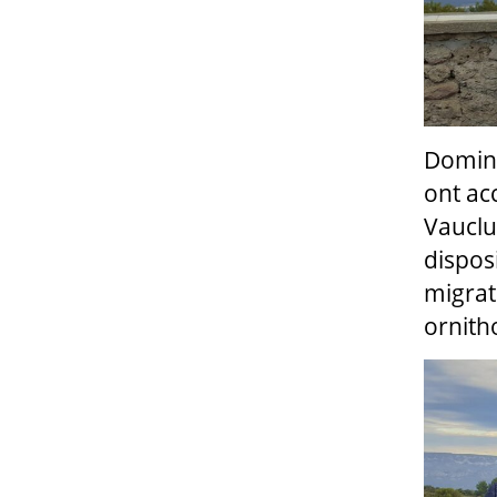
Dominiq
ont acc
Vauclu
disposi
migrat
ornith