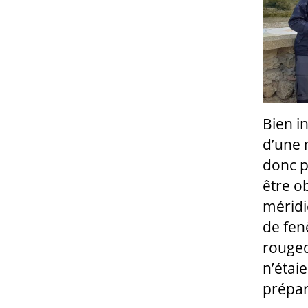
Bien i
d’une 
donc p
être o
méridi
de fen
rougeq
n’étai
prépare