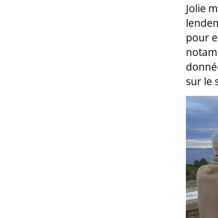
Jolie m
lendem
pour ex
notamm
donnée
sur le 