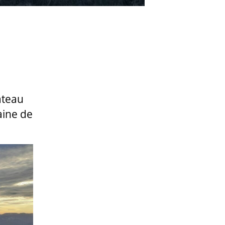
ateau
aine de