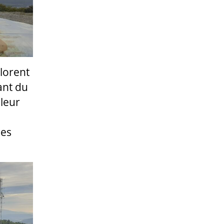
Florent
ant du
 leur
des