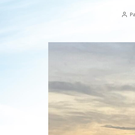
P
Aute
de
l’arti