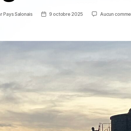
ar
Pays Salonais
9 octobre 2025
Aucun commen
ur
Date
de
cle
l’article