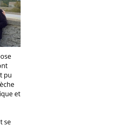
pose
ont
t pu
ièche
ique et
t se