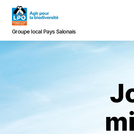
Groupe
Groupe local Pays Salonais
local
Pays
Salonais
J
mi