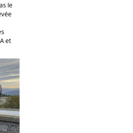
as le
êvée
es
A et