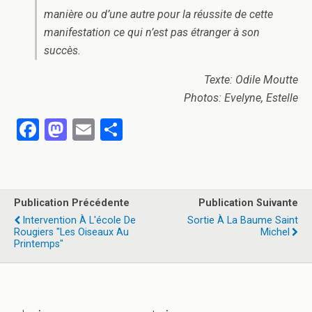
manière ou d’une autre pour la réussite de cette
manifestation ce qui n’est pas étranger à son
succès.
Texte: Odile Moutte
Photos: Evelyne, Estelle
F
M
E
P
a
a
m
ar
ce
st
ail
ta
b
o
g
Publication Précédente
Publication Suivante
o
d
er
Intervention À L'école De
Sortie À La Baume Saint
Rougiers "les Oiseaux Au
Michel
o
o
Printemps"
k
n