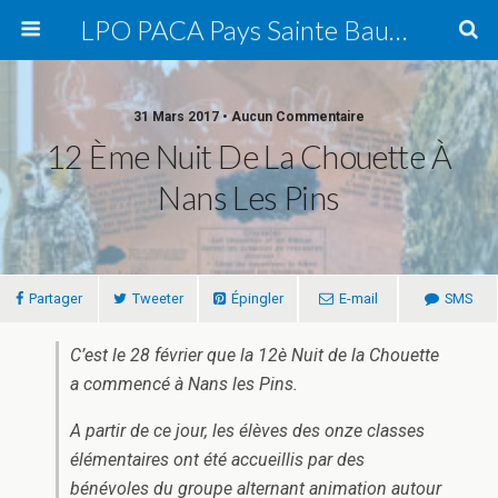
LPO PACA Pays Sainte Baume, groupe local
31 Mars 2017 • Aucun Commentaire
12 Ème Nuit De La Chouette À
Nans Les Pins
Partager
Tweeter
Épingler
E-mail
SMS
C’est le 28 février que la 12è Nuit de la Chouette
a commencé à Nans les Pins.
A partir de ce jour, les élèves des onze classes
élémentaires ont été accueillis par des
bénévoles du groupe alternant animation autour