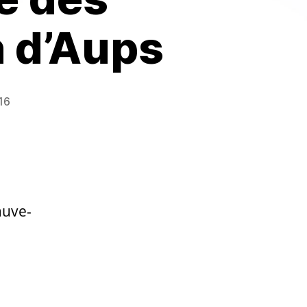
n d’Aups
16
auve-