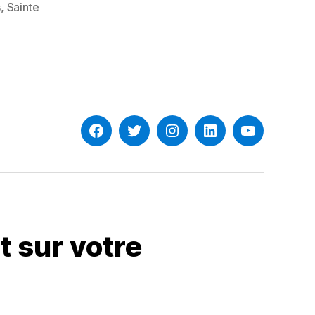
s
,
Sainte
Facebook
Twitter
Instagram
Linkedin
YouTube
 sur votre