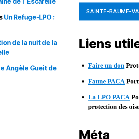
ine de l’ Escarelle
SAINTE-BAUME-VAL
s
Un Refuge-LPO :
Liens uti
on de la nuit de la
lle
Faire un don
Prot
le Angèle Gueit de
Faune PACA
Porta
La LPO PACA
Por
protection des oi
Méta