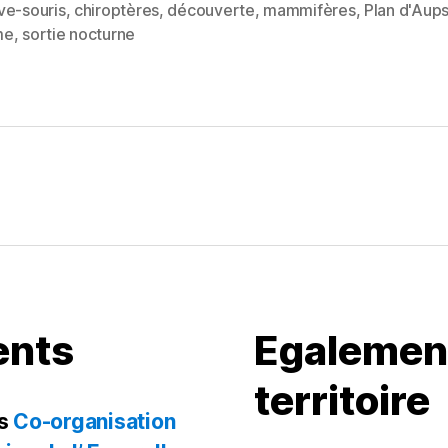
to
ai
rt
ve-souris
,
chiroptères
,
découverte
,
mammifères
,
Plan d'Aup
d
l
a
es
me
,
sortie nocturne
o
g
n
er
ents
Egalement
territoire
s
Co-organisation