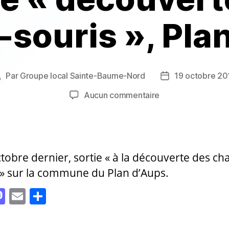
souris », Pla
Par
Groupe local Sainte-Baume-Nord
19 octobre 20
Auteur
Date
de
de
sur
Aucun commentaire
’article
l’article
Sortie
« découverte
des
chauve-
ctobre dernier, sortie « à la découverte des ch
souris »,
Plan
 » sur la commune du Plan d’Aups.
d’Aups
M
E
P
as
m
a