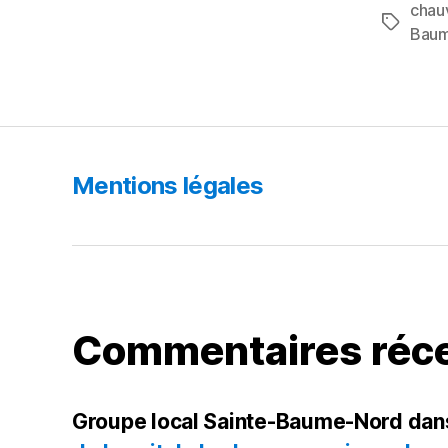
c
chau
e
Étiquett
Bau
b
o
o
k
Mentions légales
Commentaires réc
Groupe local Sainte-Baume-Nord
dan