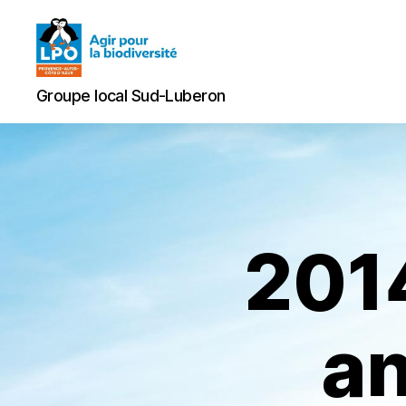
Groupe
Groupe local Sud-Luberon
local
Sud-
Luberon
201
an