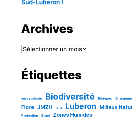
Sud-Luberon !
Archives
Archives
Étiquettes
Biodiversité
agroecologie
Biotopes
Changemen
Luberon
Flore
JMZH
Milieux Natu
LPO
Zones Humides
Protection
Stand