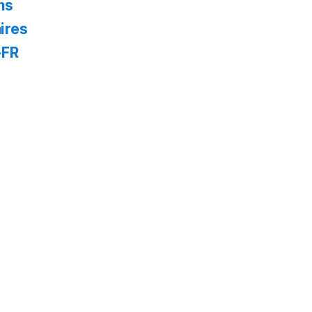
ns
ires
-FR