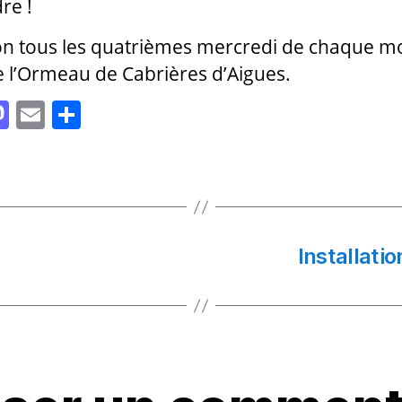
re !
n tous les quatrièmes mercredi de chaque mo
e l’Ormeau de Cabrières d’Aigues.
M
E
P
as
m
a
to
ai
rt
d
l
a
o
g
n
er
Installati