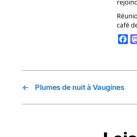
rejoind
Réunio
café d
F
a
c
e
b
o
←
Plumes de nuit à Vaugines
o
k