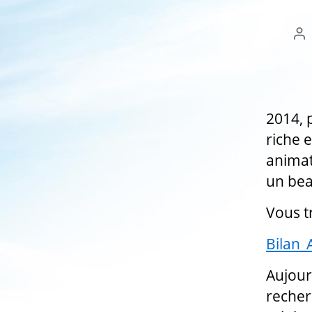
Au
d
l’a
2014, 
riche 
animat
un bea
Vous t
Bilan
Aujour
recher