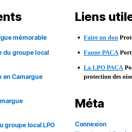
ents
Liens uti
Faire un don
Prot
argue mémorable
Faune PACA
Porta
e du groupe local
La LPO PACA
Por
protection des oi
ie en Camargue
Méta
Camargue
Connexion
du groupe local LPO