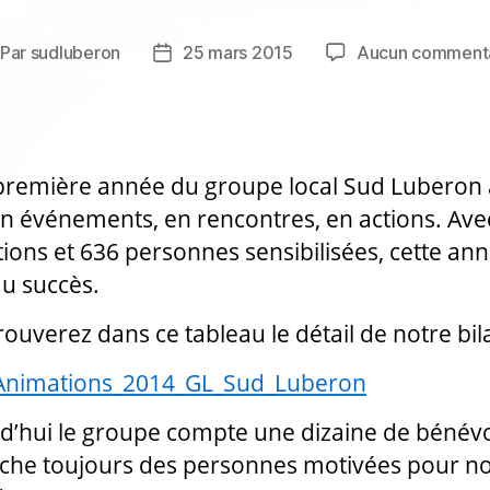
Par
sudluberon
25 mars 2015
Aucun comment
teur
Date
e
de
rticle
l’article
première année du groupe local Sud Luberon 
en événements, en rencontres, en actions. Ave
ions et 636 personnes sensibilisées, cette ann
u succès.
rouverez dans ce tableau le détail de notre bil
_Animations_2014_GL_Sud_Luberon
d’hui le groupe compte une dizaine de bénévo
che toujours des personnes motivées pour n