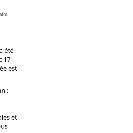
sur
aire
2014,
une
première
année
a été
réussie
!
c 17
ée est
an :
les et
ous