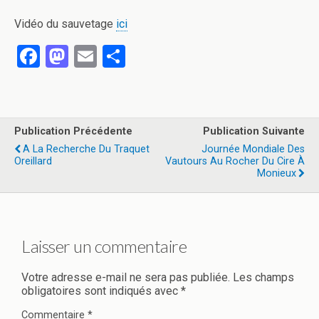
Vidéo du sauvetage
ici
F
M
E
P
a
a
m
ar
ce
st
ail
ta
b
o
g
Publication Précédente
Publication Suivante
o
d
er
A La Recherche Du Traquet
Journée Mondiale Des
Oreillard
Vautours Au Rocher Du Cire À
o
o
Monieux
k
n
Laisser un commentaire
Votre adresse e-mail ne sera pas publiée.
Les champs
obligatoires sont indiqués avec
*
Commentaire
*