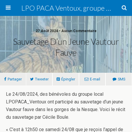
LPO PACA Ventoux, groupe local
27 Août 2024 • Aucun Commentaire
Sauvetage D’un Jeune Vautour
Fauve
Partager
Tweeter
Épingler
E-mail
SMS
Le 24/08/2024, des bénévoles du groupe local
LPOPACA_Ventoux ont participé au sauvetage d’un jeune
Vautour fauve dans les gorges de la Nesque. Voici le récit
du sauvetage par Cécile Boule.
« C’est à 12h50 ce samedi 24/08 que je reçois l’appel de