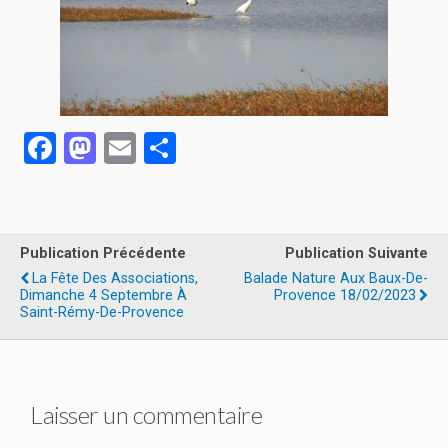
F
M
E
P
a
a
m
ar
ce
st
ail
ta
b
o
g
Publication Précédente
Publication Suivante
o
d
er
La Fête Des Associations,
Balade Nature Aux Baux-De-
Dimanche 4 Septembre À
Provence 18/02/2023
o
o
Saint-Rémy-De-Provence
k
n
Laisser un commentaire