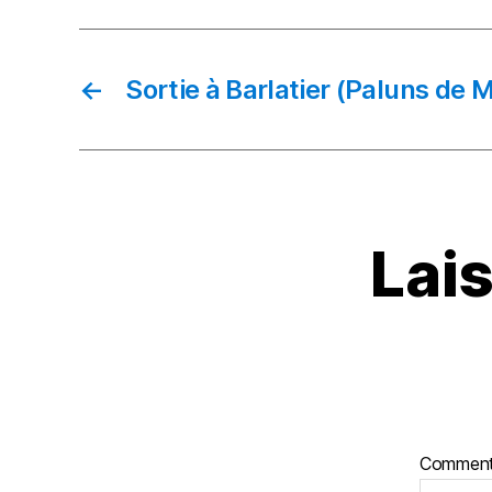
e
b
o
←
Sortie à Barlatier (Paluns de 
o
k
Lai
Comment