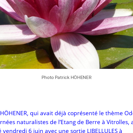
Photo Patrick HÖHENER
k HÖHENER, qui avait déjà coprésenté le thème O
rnées naturalistes de l’Etang de Berre à Vitrolles, 
é vendredi 6 juin avec une sortie LIBELLULES à