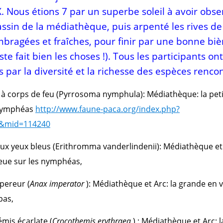
 Nous étions 7 par un superbe soleil à avoir obse
assin de la médiathèque, puis arpenté les rives de 
bragées et fraîches, pour finir par une bonne bièr
iste fait bien les choses !). Tous les participants on
 par la diversité et la richesse des espèces renco
 corps de feu (Pyrrosoma nymphula): Médiathèque: la pet
 nymphéas
http://www.faune-paca.org/index.php?
&mid=114240
ux yeux bleus (Erithromma vanderlindenii): Médiathèque et 
leue sur les nymphéas,
pereur (
Anax imperator
): Médiathèque et Arc: la grande en v
pas,
mis écarlate (
Crocothemis erythraea
) : Médiathèque et Arc: l