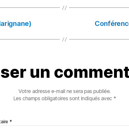
d
l
a
o
g
n
er
Marignane)
Conférenc
sser un comment
Votre adresse e-mail ne sera pas publiée.
Les champs obligatoires sont indiqués avec
*
aire
*