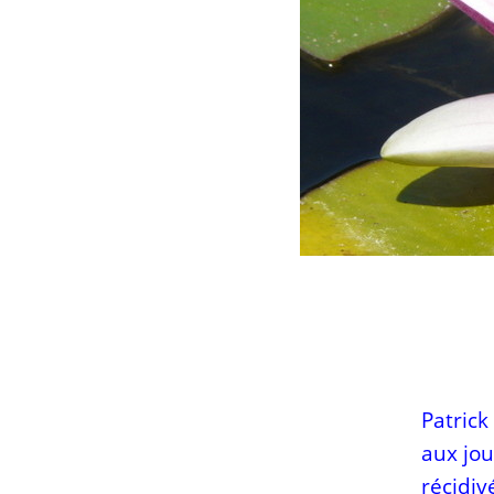
Patric
aux jou
récidiv