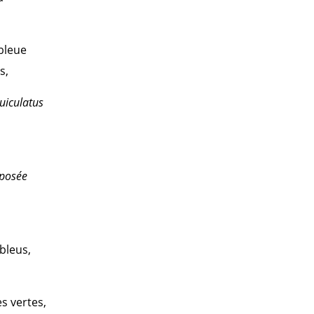
 bleue
s,
uiculatus
 posée
 bleus,
s vertes,