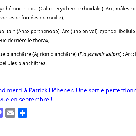
yx hémorrhoidal (Calopteryx hemorrhoidalis): Arc, mâles r
 vertes enfumées de rouille),
olitain (Anax parthenope): Arc (une en vol): grande libellule
eue derrière le thorax,
te blanchâtre (Agrion blanchâtre) (
Platycnemis latipes
) : Arc:
ibellules blanchâtres.
nd merci à Patrick Höhener. Une sortie perfectio
évue en septembre !
M
E
P
as
m
a
to
ai
rt