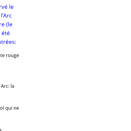
rvé le
l’Arc
e (le
t été
ntrées:
ite rouge
Arc: la
ol qui ne
a