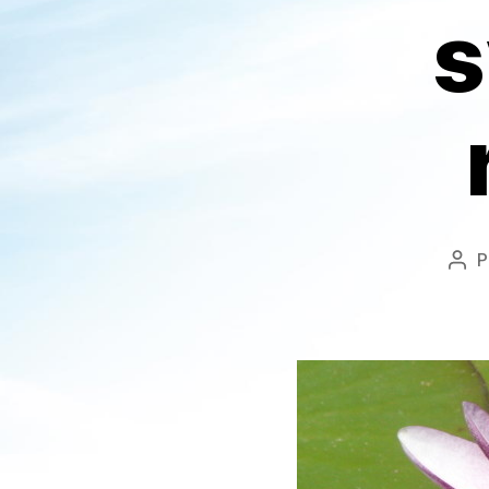
s
P
Aut
de
l’art