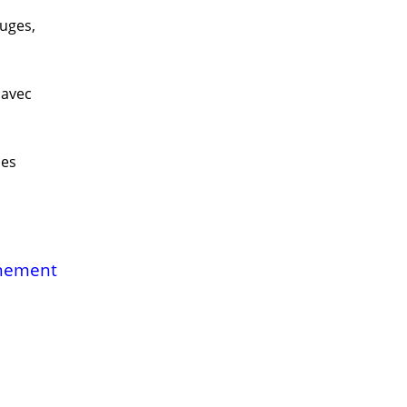
ouges,
 avec
 les
nnement