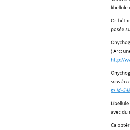
libellul
Orthéthr
posée su
Onychog
) Arc: un
http://
Onychog
sous la c
m_id=54
Libellule
avec du n
Caloptér