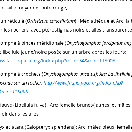
e de taille moyenne toute rouge,
un réticulé (
Orthetrum cancellatum
) : Médiathèque et Arc: la
r les rochers, avec ptérostigmas noirs et ailes transparente
omphe à pinces méridionale (
Onychogomphus forcipatus ung
e libellule jaune/noire posée sur un arbre après les fours:
www.faune-paca.org/index.php?m_id=54&mid=115005
omphe à crochets (
Onychogomphus uncatus): Arc: La libellule
ascade sur un rocher:
http://www.faune-paca.org/index.php?
&mid=115006
 fauve (Libellula fulva) : Arc: femelle brunes/jaunes, et mâles
oir dans les ailes,
yx éclatant (Calopteryx splendens): Arc, mâles bleus, femelle