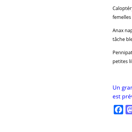
Caloptér
femelles
Anax nap
tâche bl
Pennipat
petites l
Un gra
est pr
F
a
c