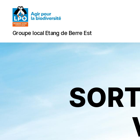
Groupe
Groupe local Etang de Berre Est
local
Etang
de
Berre
Est
SORT