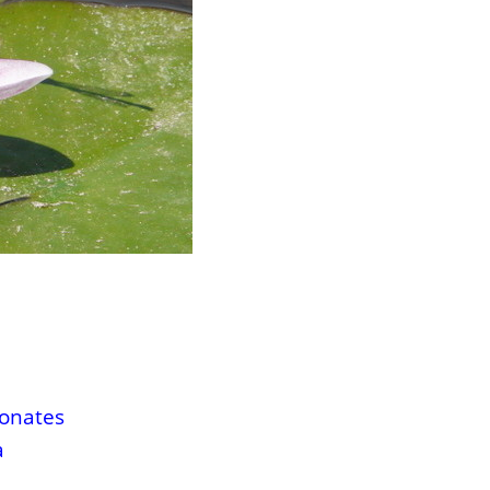
donates
a