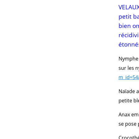
VELAUX.
petit b
bien om
récidiv
étonnés
Nymphe à
sur les
m_id=54
Naïade a
petite b
Anax em
se pose 
Crocothé