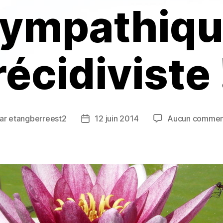
ympathiq
récidiviste 
ar
etangberreest2
12 juin 2014
Aucun commen
eur
Date
de
icle
l’article