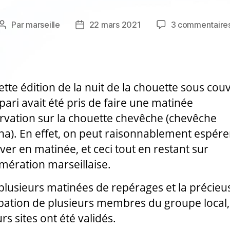
Par
marseille
22 mars 2021
3 commentaire
Auteur
Date
de
de
l’article
l’article
ette édition de la nuit de la chouette sous cou
 pari avait été pris de faire une matinée
rvation sur la chouette chevêche (chevêche
na). En effet, on peut raisonnablement espére
rver en matinée, et ceci tout en restant sur
omération marseillaise.
plusieurs matinées de repérages et la précieu
ipation de plusieurs membres du groupe local,
rs sites ont été validés.