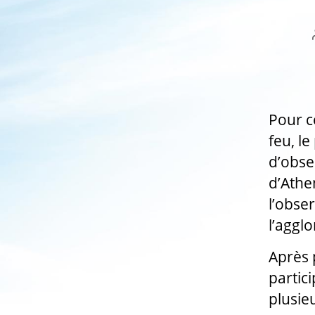
Pour c
feu, le
d’obse
d’Athe
l’obse
l’aggl
Après 
partic
plusieu