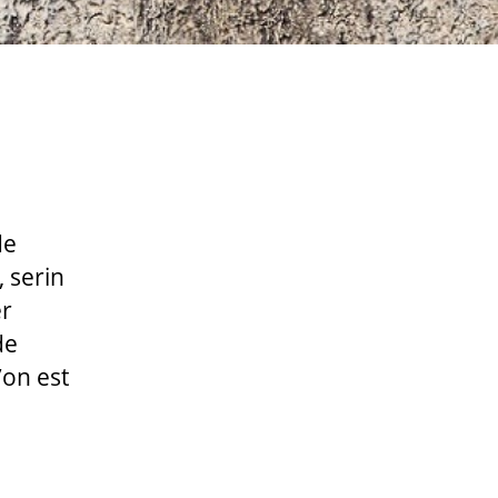
de
, serin
er
de
’on est