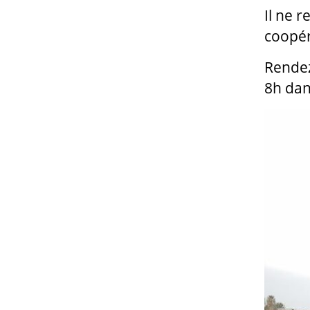
Il ne 
coopér
Rendez
8h dan