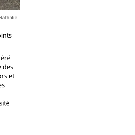
Nathalie
oints
péré
e des
rs et
es
sité