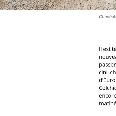
Chevêche
Il est
nouvea
passere
cini, 
d’Europ
Colchi
encore
matinée