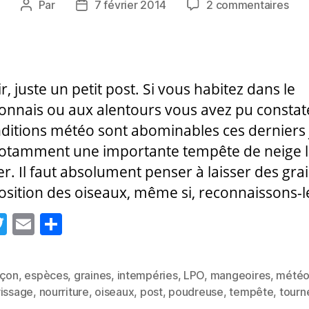
sur
Par
7 février 2014
2 commentaires
Auteur
Date
Int
de
de
:
l’article
l’article
con
plus
, juste un petit post. Si vous habitez dans le
que
jam
onnais ou aux alentours vous avez pu constat
le
nditions météo sont abominables ces derniers 
nou
otamment une importante tempête de neige le
!
er. Il faut absolument penser à laisser des gra
position des oiseaux, même si, reconnaissons-le
T
E
P
w
m
a
itt
ai
rt
nçon
,
espèces
,
graines
,
intempéries
,
LPO
,
mangeoires
,
mété
er
l
a
es
rissage
,
nourriture
,
oiseaux
,
post
,
poudreuse
,
tempête
,
tourn