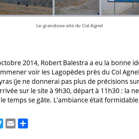
Le grandiose site du Col Agnel
octobre 2014, Robert Balestra a eu la bonne i
mmener voir les Lagopèdes près du Col Agnel
yras (je ne donnerai pas plus de précisions sur
Arrivée sur le site à 9h30, départ à 11h30 : la n
, le temps se gâte. L’ambiance était formidable
T
E
P
w
m
a