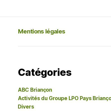
b
o
o
k
Mentions légales
Catégories
ABC Briançon
Activités du Groupe LPO Pays Brianç
Divers