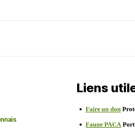
g
er
Liens uti
Faire un don
Prot
onnais
Faune PACA
Porta