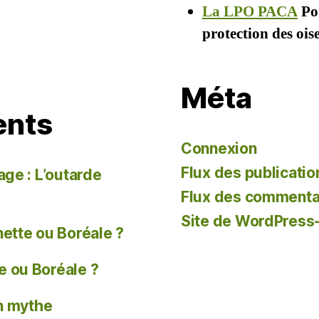
La LPO PACA
Por
protection des oi
Méta
ents
Connexion
Flux des publicatio
age : L’outarde
Flux des commenta
Site de WordPress
tte ou Boréale ?
 ou Boréale ?
un mythe