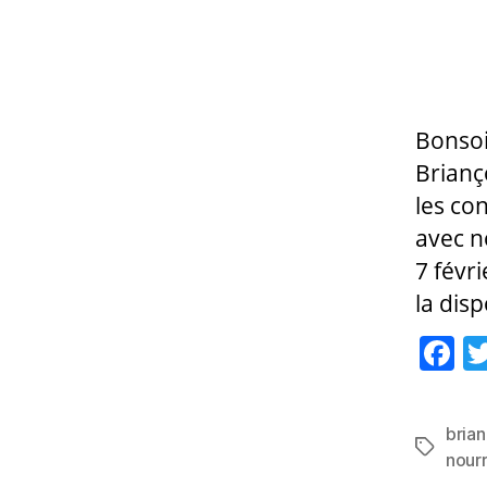
Bonsoir
Brianç
les co
avec n
7 févri
la dis
F
a
c
bria
e
Étiquett
nour