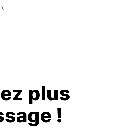
on
,
uez plus
ssage !