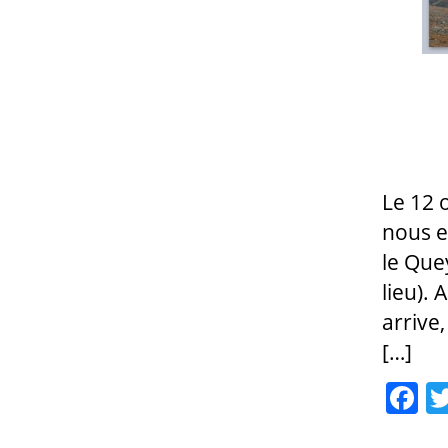
Le 12 
nous e
le Que
lieu). 
arrive
[…]
F
a