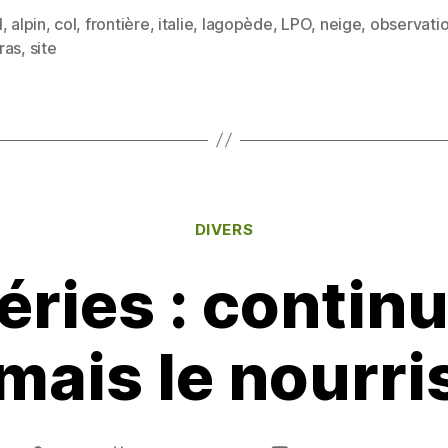
itt
ai
rt
l
,
alpin
,
col
,
frontière
,
italie
,
lagopède
,
LPO
,
neige
,
observati
er
l
a
es
ras
,
site
g
er
Catégories
DIVERS
ries : contin
mais le nourri