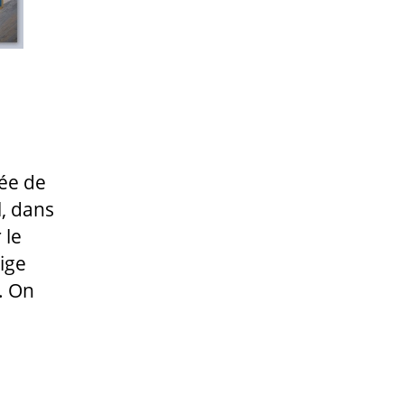
dée de
, dans
 le
eige
. On