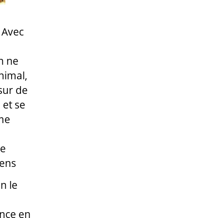
 Avec
n
n ne
nimal,
sur de
 et se
mme
ne
iens
n le
ence en