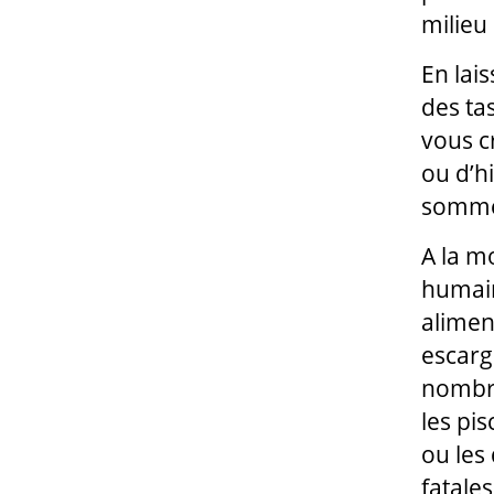
milieu
En lais
des tas
vous c
ou d’h
sommei
A la mo
humain
aliment
escarg
nombre
les pi
ou les 
fatales