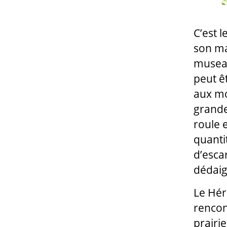
C’est 
son ma
museau
peut ê
aux mœ
grande
roule 
quantit
d’escar
dédaig
Le Hér
rencont
prairie