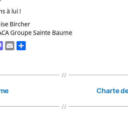
 à lui !
ise Bircher
ACA Groupe Sainte Baume
M
E
P
as
m
a
to
ai
rt
d
l
a
o
g
n
er
ume
Charte de