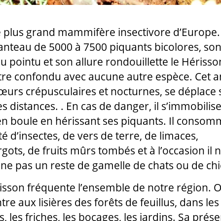
le plus grand mammifère insectivore d’Europe.
nteau de 5000 à 7500 piquants bicolores, so
 pointu et son allure rondouillette le Hérisso
tre confondu avec aucune autre espèce. Cet a
urs crépusculaires et nocturnes, se déplace 
s distances. . En cas de danger, il s’immobilise
en boule en hérissant ses piquants. Il conso
é d’insectes, de vers de terre, de limaces,
gots, de fruits mûrs tombés et à l’occasion il 
ne pas un reste de gamelle de chats ou de ch
isson fréquente l’ensemble de notre région. O
re aux lisières des forêts de feuillus, dans les
s, les friches, les bocages, les jardins. Sa prés