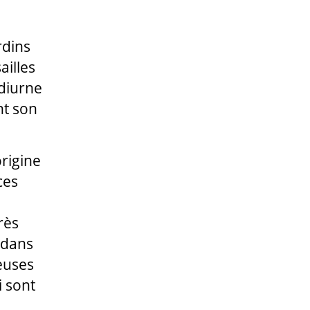
rdins
ailles
 diurne
nt son
origine
ces
rès
 dans
deuses
i sont