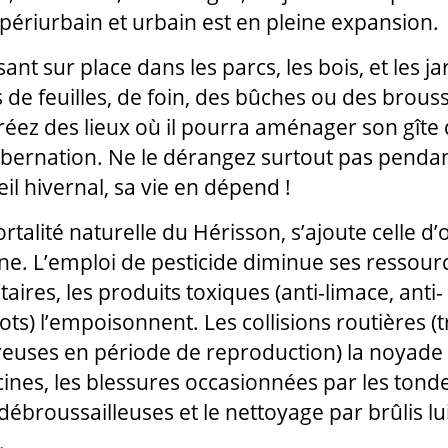
 périurbain et urbain est en pleine expansion.
sant sur place dans les parcs, les bois, et les ja
 de feuilles, de foin, des bûches ou des brouss
réez des lieux où il pourra aménager son gîte
ibernation. Ne le dérangez surtout pas penda
l hivernal, sa vie en dépend !
rtalité naturelle du Hérisson, s’ajoute celle d’
e. L’emploi de pesticide diminue ses ressour
aires, les produits toxiques (anti-limace, anti-
ots) l’empoisonnent. Les collisions routières (t
uses en période de reproduction) la noyade
scines, les blessures occasionnées par les ton
débroussailleuses et le nettoyage par brûlis lu
.