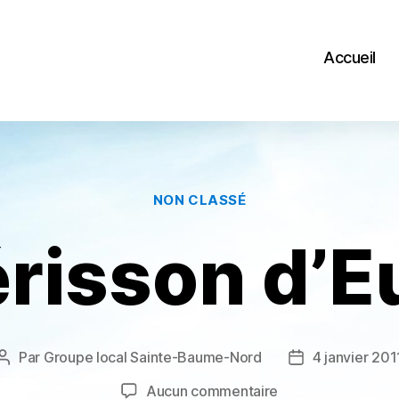
Accueil
Catégories
NON CLASSÉ
érisson d’E
Par
Groupe local Sainte-Baume-Nord
4 janvier 201
Auteur
Date
de
de
sur
Aucun commentaire