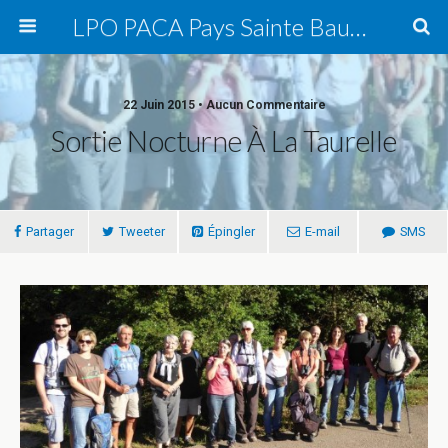
LPO PACA Pays Sainte Baume, groupe local
22 Juin 2015 • Aucun Commentaire
Sortie Nocturne À La Taurelle
Partager
Tweeter
Épingler
E-mail
SMS