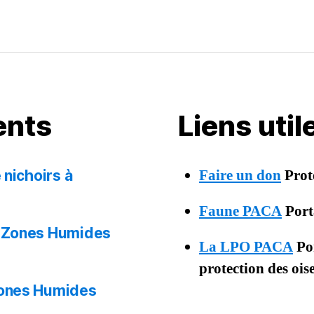
ents
Liens uti
Faire un don
Prot
 nichoirs à
Faune PACA
Porta
 Zones Humides
La LPO PACA
Por
protection des oi
Zones Humides