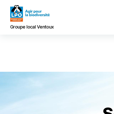
Groupe
Groupe local Ventoux
local
Ventoux
S