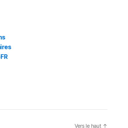
ns
ires
-FR
Vers le haut
↑