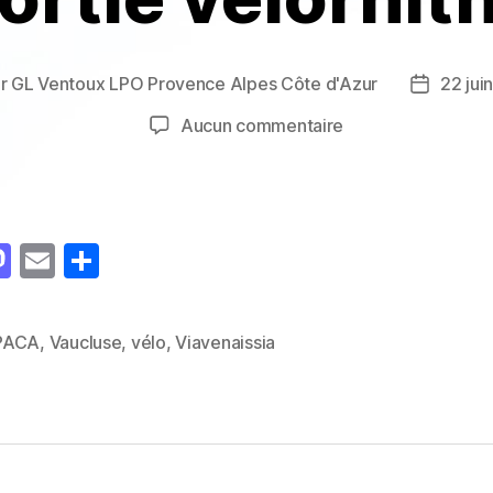
ar
GL Ventoux LPO Provence Alpes Côte d'Azur
22 jui
ur
Date
de
sur
Aucun commentaire
cle
l’article
Sortie
vélornitho
M
E
P
as
m
a
to
ai
rt
PACA
,
Vaucluse
,
vélo
,
Viavenaissia
es
d
l
a
o
g
n
er