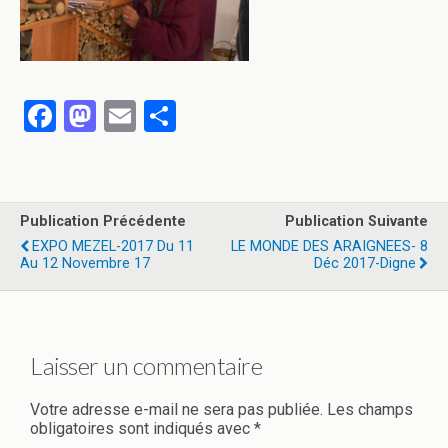
F
M
E
P
a
a
m
ar
ce
st
ail
ta
b
o
g
Publication Précédente
Publication Suivante
o
d
er
EXPO MEZEL-2017 Du 11
LE MONDE DES ARAIGNEES- 8
Au 12 Novembre 17
Déc 2017-Digne
o
o
k
n
Laisser un commentaire
Votre adresse e-mail ne sera pas publiée.
Les champs
obligatoires sont indiqués avec
*