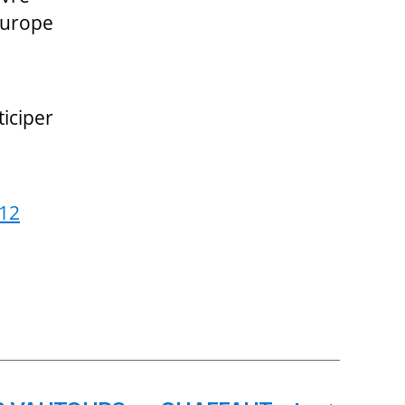
’Europe
ticiper
=12