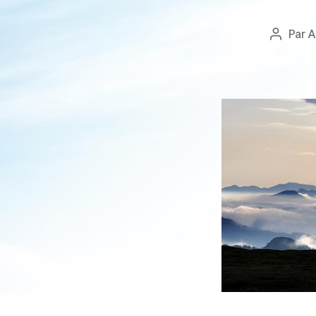
Par
A
Auteur
de
l’article