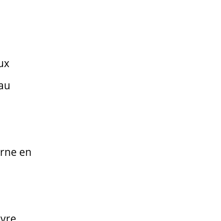
ux
eau
urne en
ivre