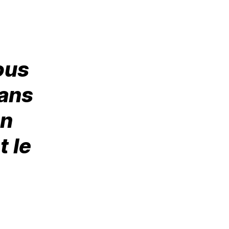
ous
dans
en
 le