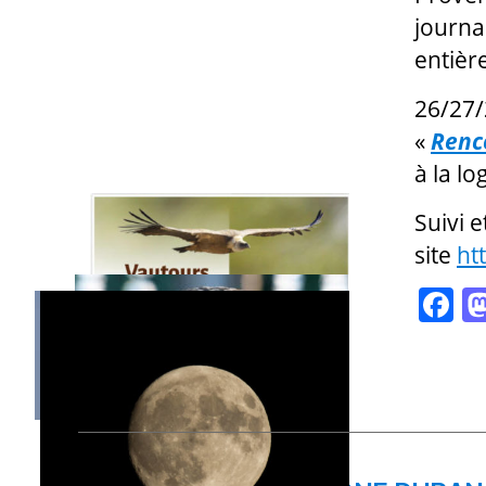
journa
entièr
26/27/
«
Renc
à la lo
Suivi 
site
ht
F
a
c
e
b
o