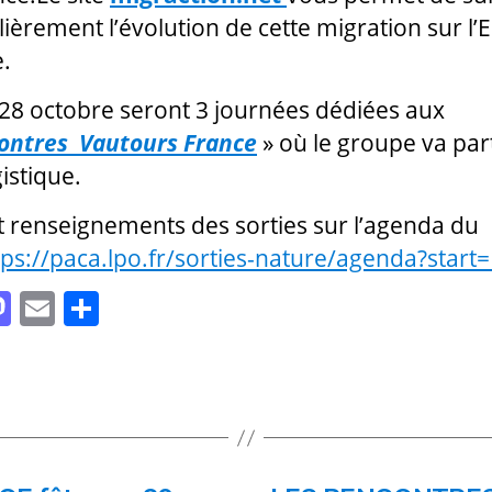
lièrement l’évolution de cette migration sur l
e.
28 octobre seront 3 journées dédiées aux
ontres Vautours France
» où le groupe va par
gistique.
et renseignements des sorties sur l’agenda du
tps://paca.lpo.fr/sorties-nature/agenda?start
M
E
P
as
m
a
to
ai
rt
d
l
a
o
g
n
er