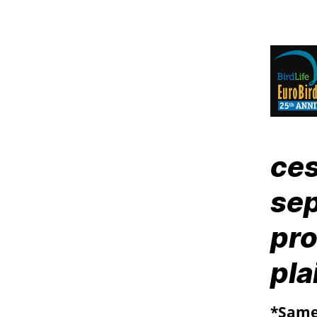
ces
sep
pro
pla
*Same