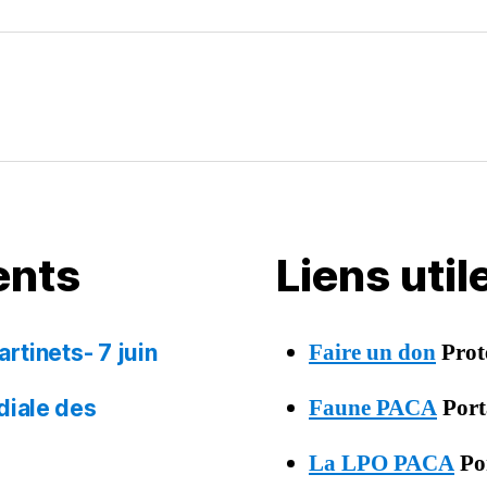
ents
Liens uti
Faire un don
Prot
tinets- 7 juin
Faune PACA
Porta
iale des
La LPO PACA
Por