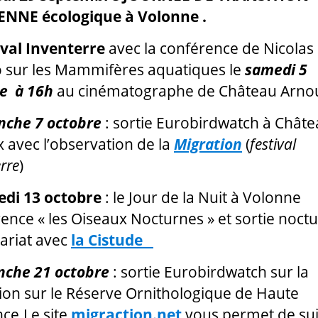
ENNE écologique à Volonne .
ival Inventerre
avec la conférence de Nicolas
 sur les Mammifères aquatiques le
samedi 5
e à 16h
au cinématographe de Château Arno
che 7 octobre
: sortie Eurobirdwatch à Chât
 avec l’observation de la
Migration
(
festival
rre
)
di 13 octobre
: le Jour de la Nuit à Volonne
ence « les Oiseaux Nocturnes » et sortie noct
ariat avec
la Cistude
nche 21 octobre
: sortie Eurobirdwatch sur la
ion sur le Réserve Ornithologique de Haute
ce.Le site
migraction.net
vous permet de su