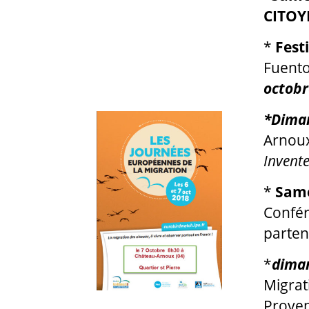
CITOY
*
Fest
Fuento
octobr
*Diman
Arnoux
Invente
*
Same
Confér
parten
*
dima
Migrat
Proven