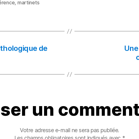
érence
,
martinets
es
er
l
a
g
er
ithologique de
Une 
sser un comment
Votre adresse e-mail ne sera pas publiée.
Les champs obligatoires sont indiqués avec
*