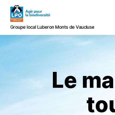
Groupe
Groupe local Luberon Monts de Vaucluse
local
Luberon
Monts
de
Vaucluse
Le mar
to