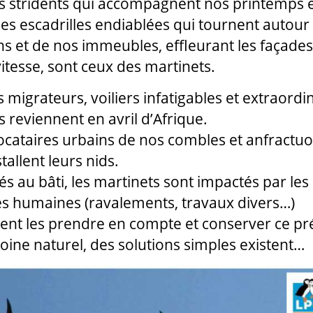
is stridents qui accompagnent nos printemps e
lles escadrilles endiablées qui tournent autour
s et de nos immeubles, effleurant les façades
vitesse, sont ceux des martinets.
 migrateurs, voiliers infatigables et extraordin
s reviennent en avril d’Afrique.
ocataires urbains de nos combles et anfractuos
nstallent leurs nids.
és au bâti, les martinets sont impactés par les
tés humaines (ravalements, travaux divers…)
t les prendre en compte et conserver ce pr
oine naturel, des solutions simples existent…