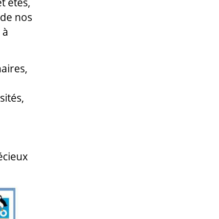
t étés,
 de nos
 à
aires,
ités,
écieux