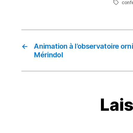
conf
Étiquett
e
b
o
o
k
←
Animation à l’observatoire orn
Mérindol
Lai