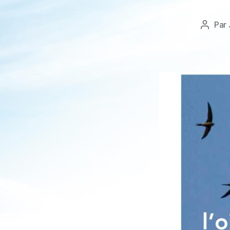
Par
Auteu
de
l’articl