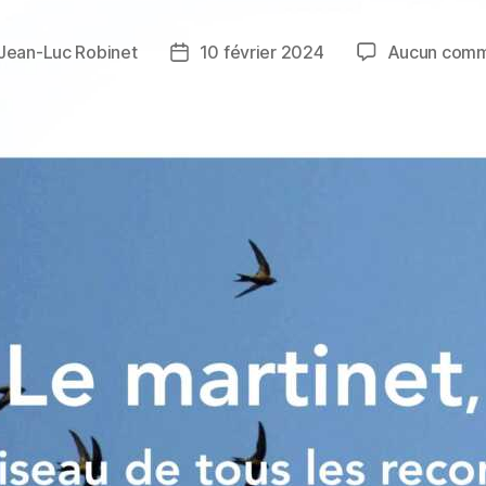
Jean-Luc Robinet
10 février 2024
Aucun comm
r
Date
de
e
l’article