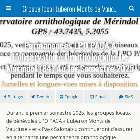
Groupe local Luberon Monts de Vaucluse
7 Décembre 2024 • 2 Commentaires
Permanences LPO PACA À
L’observatoire Ornithologique De
Mérindol (84) Au 1er Semestre 2025
Partager
Tweeter
Épingler
E-mail
SMS
Durant le premier semestre 2025, les groupes locaux
de bénévoles LPO PACA « Luberon Monts de
Vaucluse » et « Pays Salonais » continueront d’assurer
en alternance une permanence ornithologique