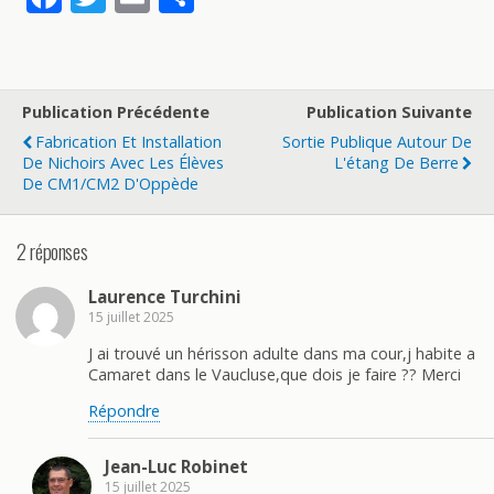
ac
w
m
ar
e
itt
ai
ta
b
er
l
g
Publication Précédente
Publication Suivante
o
er
Fabrication Et Installation
Sortie Publique Autour De
o
De Nichoirs Avec Les Élèves
L'étang De Berre
De CM1/CM2 D'Oppède
k
2 réponses
Laurence Turchini
15 juillet 2025
J ai trouvé un hérisson adulte dans ma cour,j habite a
Camaret dans le Vaucluse,que dois je faire ?? Merci
Répondre
Jean-Luc Robinet
15 juillet 2025