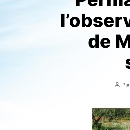
l’obser
de M
Pa
Auteu
de
l’artic