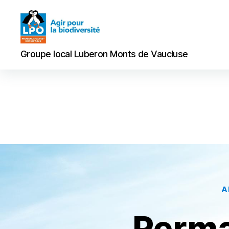
Groupe
Groupe local Luberon Monts de Vaucluse
local
Luberon
Monts
de
Vaucluse
A
Perma