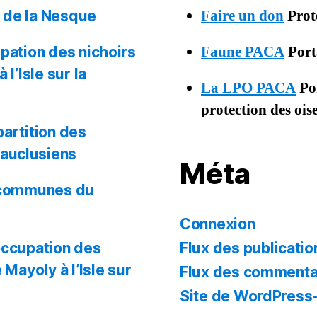
Faire un don
Prot
s de la Nesque
Faune PACA
Porta
upation des nichoirs
l’Isle sur la
La LPO PACA
Por
protection des oi
partition des
auclusiens
Méta
s communes du
Connexion
’occupation des
Flux des publicatio
 Mayoly à l’Isle sur
Flux des commenta
Site de WordPress