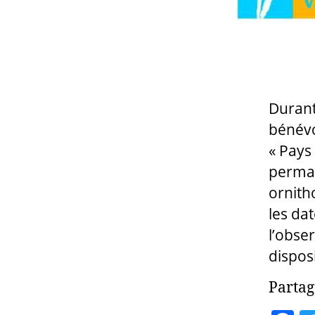
Durant
bénévo
« Pays
perman
ornith
les da
l’obse
disposi
Partag