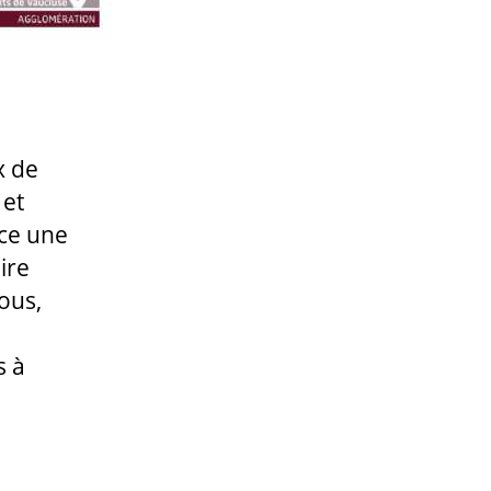
x de
 et
nce une
ire
ous,
s à