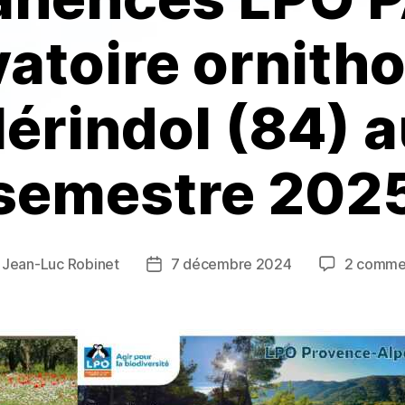
vatoire ornith
érindol (84) a
semestre 202
r
Jean-Luc Robinet
7 décembre 2024
2 comme
r
Date
de
le
l’article