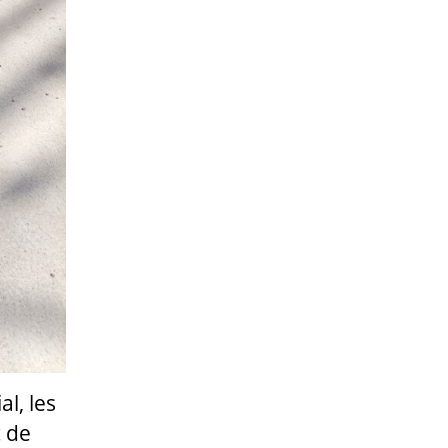
l, les
c de