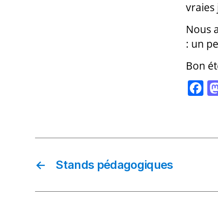
vraies
Nous a
: un p
Bon ét
F
a
c
e
b
o
←
Stands pédagogiques
o
k