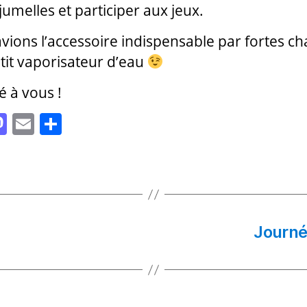
 jumelles et participer aux jeux.
vions l’accessoire indispensable par fortes ch
etit vaporisateur d’eau
é à vous !
M
E
P
as
m
a
to
ai
rt
d
l
a
o
g
n
er
Journé