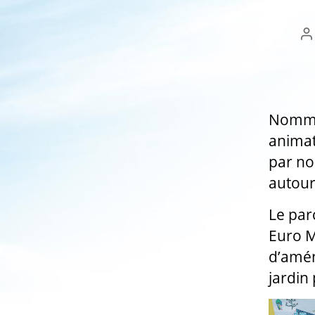
A
d
l’
Nommée
animat
par no
autour 
Le par
Euro M
d’amén
jardin