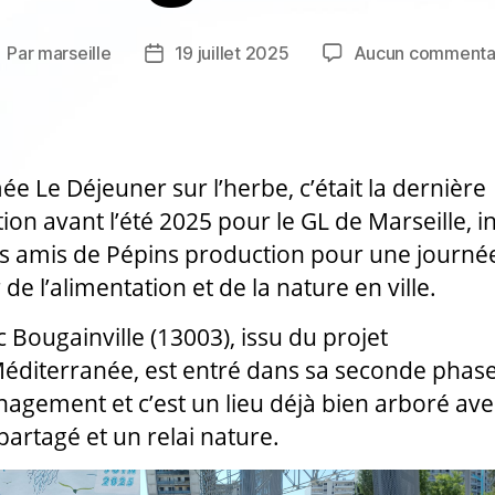
Par
marseille
19 juillet 2025
Aucun commenta
uteur
Date
e
de
article
l’article
 Le Déjeuner sur l’herbe, c’était la dernière
ion avant l’été 2025 pour le GL de Marseille, in
s amis de Pépins production pour une journé
de l’alimentation et de la nature en ville.
c Bougainville (13003), issu du projet
éditerranée, est entré dans sa seconde phas
agement et c’est un lieu déjà bien arboré ave
 partagé et un relai nature.