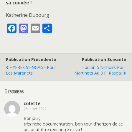
sa couvée !
Katherine Dubourg
F
M
E
P
ac
as
m
ar
e
to
ai
ta
b
d
l
g
Publication Précédente
Publication Suivante
o
o
er
HYERES S'ENGAGE Pour
Toulon 5 Nichoirs Pour
o
n
Les Martinets
Martinets Au 3 Pl Raspail
k
6 réponses
colette
25 juillet 2022
Bonjour,
très riche documentation, bon tour d’horizon de ce
qui peut être rencontré et vu !