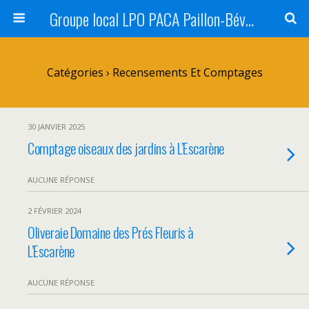
Groupe local LPO PACA Paillon-Bévéra
Catégories ›
Recensements Et Comptages
30 JANVIER 2025
Comptage oiseaux des jardins à L’Escarène
AUCUNE RÉPONSE
2 FÉVRIER 2024
Oliveraie Domaine des Prés Fleuris à
L’Escarène
AUCUNE RÉPONSE