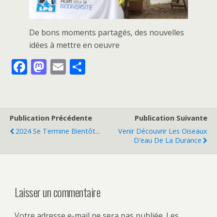
De bons moments partagés, des nouvelles
idées à mettre en oeuvre
F
M
E
P
ac
as
m
ar
e
to
ai
ta
b
d
l
g
Publication Précédente
Publication Suivante
o
o
er
2024 Se Termine Bientôt...
Venir Découvrir Les Oiseaux
o
n
D'eau De La Durance
k
Laisser un commentaire
Votre adresse e-mail ne sera pas publiée.
Les