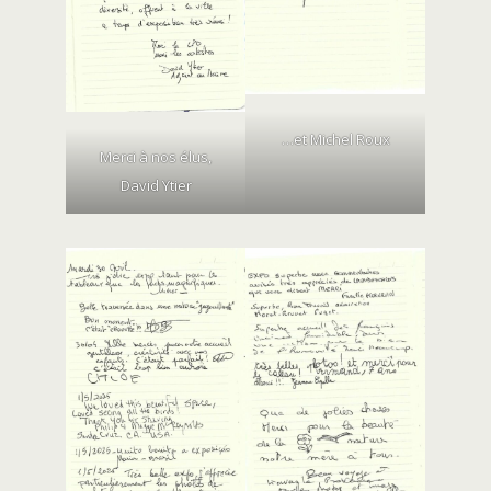
…et Michel Roux
Merci à nos élus,
David Ytier