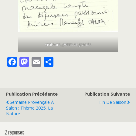
visiteurs, petits et grands
F
M
E
P
ac
as
m
ar
e
to
ai
ta
b
d
l
g
Publication Précédente
Publication Suivante
o
o
er
Semaine Provençale À
Fin De Saison
o
n
Salon : Thème 2025, La
Nature
k
2 réponses