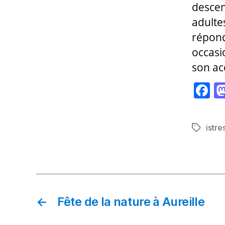
descen
adulte
répond
occasio
son ac
F
a
c
istre
Étiquett
e
b
o
o
k
←
Fête de la nature à Aureille