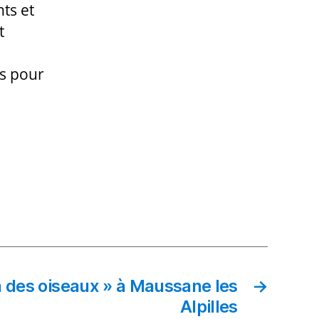
ts et
t
es pour
n des oiseaux » à Maussane les
→
Alpilles