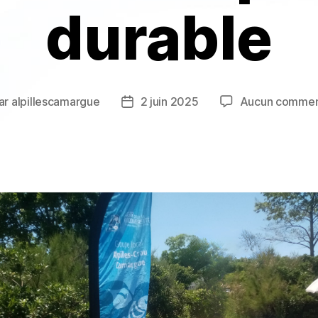
durable
ar
alpillescamargue
2 juin 2025
Aucun commen
eur
Date
de
icle
l’article