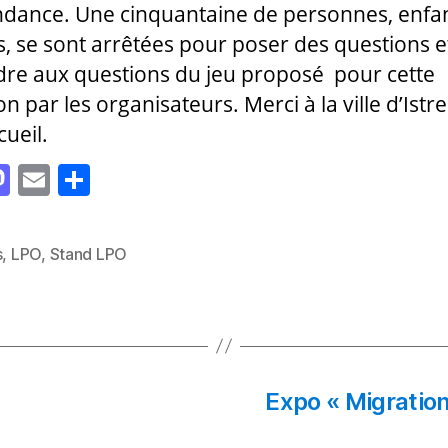
dance. Une cinquantaine de personnes, enfan
s, se sont arrêtées pour poser des questions e
re aux questions du jeu proposé pour cette
n par les organisateurs. Merci à la ville d’Istr
cueil.
M
E
P
as
m
a
to
ai
rt
s
,
LPO
,
Stand LPO
es
d
l
a
o
g
n
er
Expo « Migratio