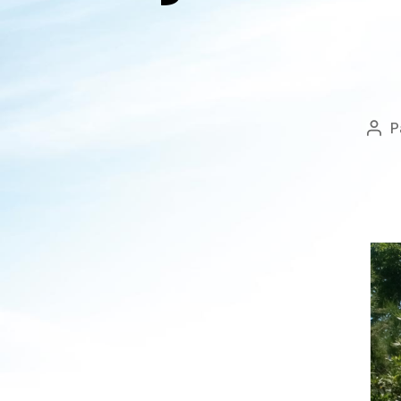
P
Aut
de
l’art