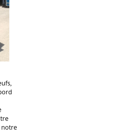
œufs,
bord
e
tre
r notre