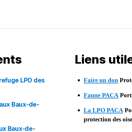
ents
Liens uti
Faire un don
Prot
 refuge LPO des
Faune PACA
Porta
 aux Baux-de-
La LPO PACA
Por
protection des oi
aux Baux-de-