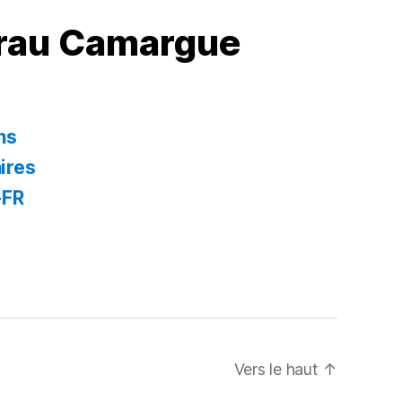
Crau Camargue
ns
ires
-FR
Vers le haut
↑