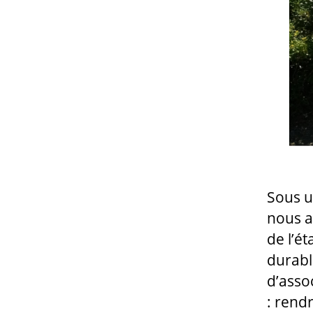
Sous u
nous a
de l’ét
durabl
d’asso
: rend