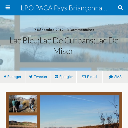
LPO PACA Pays Briançonnais, groupe local
7 Décembre 2012 • 3 Commentaires
Lac Bleu;Lac De Curbans;Lac De
Mison
Partager
Tweeter
Épingler
E-mail
SMS