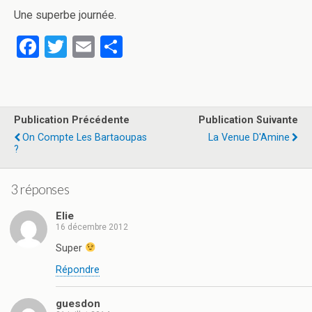
Une superbe journée.
F
T
E
P
a
wi
m
ar
ce
tt
ail
ta
b
er
g
Publication Précédente
Publication Suivante
o
er
On Compte Les Bartaoupas
La Venue D'Amine
?
o
k
3 réponses
Elie
16 décembre 2012
Super
Répondre
guesdon