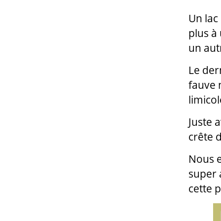
Un lac
plus à
un aut
Le der
fauve 
limico
Juste 
crête 
Nous e
super 
cette 