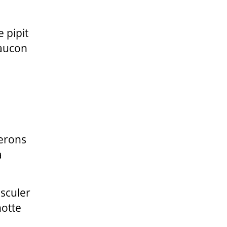
 pipit
faucon
uerons
a
sculer
notte