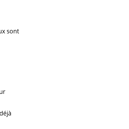
ux sont
ur
 déjà