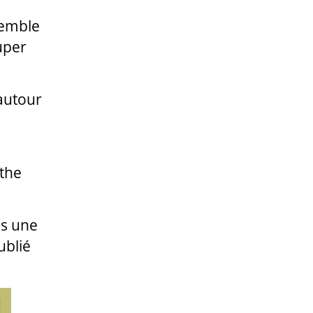
semble
uper
vautour
nthe
is une
ublié