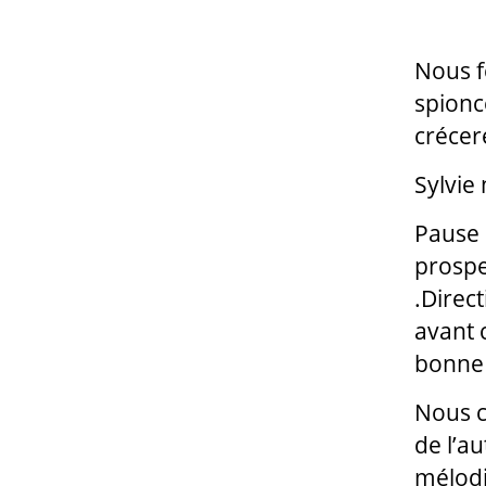
Nous f
spionc
crécere
Sylvie 
Pause 
prospec
.Direc
avant c
bonne 
Nous c
de l’a
mélodi