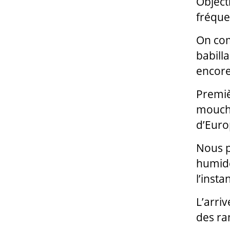
Object
fréque
On com
babill
encore
Premiè
mouche
d’Euro
Nous p
humide
l’insta
L’arriv
des ra