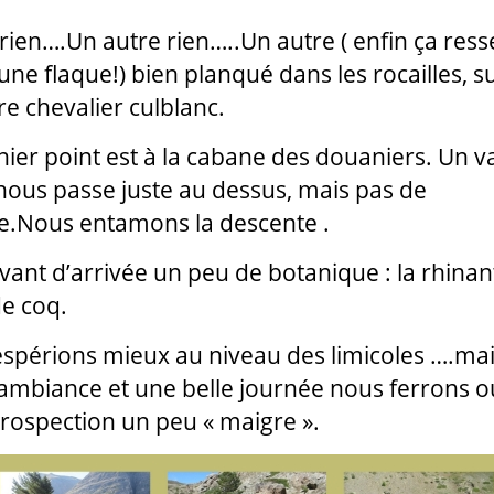
 rien….Un autre rien…..Un autre ( enfin ça res
 une flaque!) bien planqué dans les rocailles, s
re chevalier culblanc.
nier point est à la cabane des douaniers. Un 
nous passe juste au dessus, mais pas de
le.Nous entamons la descente .
avant d’arrivée un peu de botanique : la rhina
de coq.
spérions mieux au niveau des limicoles ….ma
ambiance et une belle journée nous ferrons o
prospection un peu « maigre ».