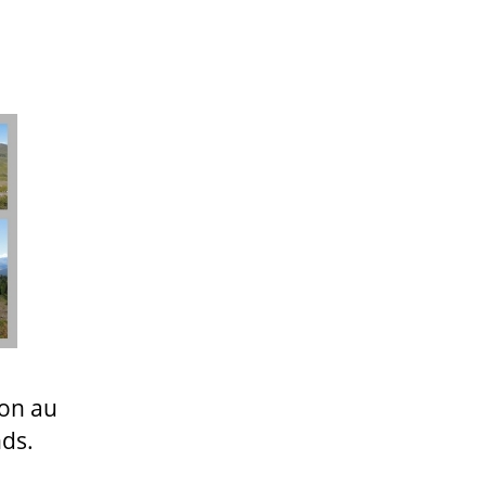
ion au
nds.