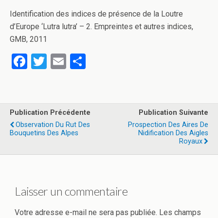
Identification des indices de présence de la Loutre
d’Europe ‘Lutra lutra’ – 2. Empreintes et autres indices,
GMB, 2011
F
T
E
P
a
wi
m
ar
ce
tt
ail
ta
b
er
g
Publication Précédente
Publication Suivante
o
er
Observation Du Rut Des
Prospection Des Aires De
Bouquetins Des Alpes
Nidification Des Aigles
o
Royaux
k
Laisser un commentaire
Votre adresse e-mail ne sera pas publiée.
Les champs