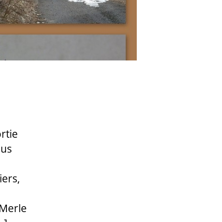
rtie
ous
ers,
 Merle