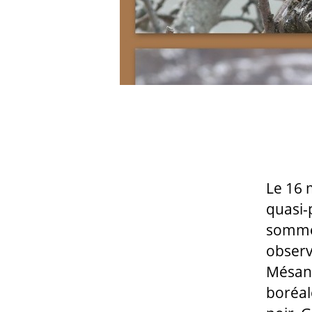
Le 16 
quasi-
sommes
observ
Mésang
boréal