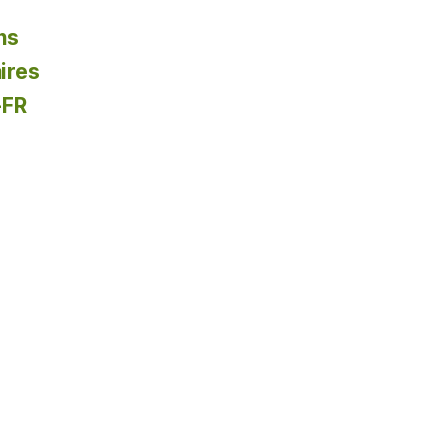
ns
ires
-FR