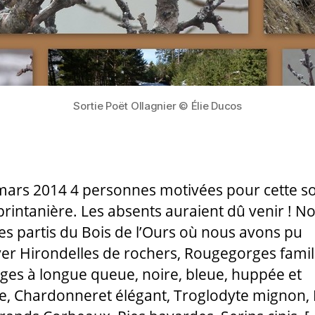
Sortie Poët Ollagnier © Élie Ducos
mars 2014 4 personnes motivées pour cette so
printanière. Les absents auraient dû venir ! N
 partis du Bois de l’Ours où nous avons pu
er Hirondelles de rochers, Rougegorges famili
es à longue queue, noire, bleue, huppée et
e, Chardonneret élégant, Troglodyte mignon,