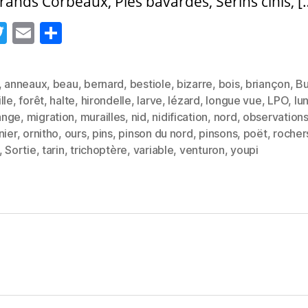
Grands Corbeaux, Pies bavardes, Serins cinis, [
T
E
P
w
m
a
itt
ai
rt
,
anneaux
,
beau
,
bernard
,
bestiole
,
bizarre
,
bois
,
briançon
,
B
er
l
a
lle
,
forêt
,
halte
,
hirondelle
,
larve
,
lézard
,
longue vue
,
LPO
,
lu
g
ange
,
migration
,
murailles
,
nid
,
nidification
,
nord
,
observation
es
nier
,
ornitho
,
ours
,
pins
,
pinson du nord
,
pinsons
,
poët
,
rocher
er
,
Sortie
,
tarin
,
trichoptère
,
variable
,
venturon
,
youpi