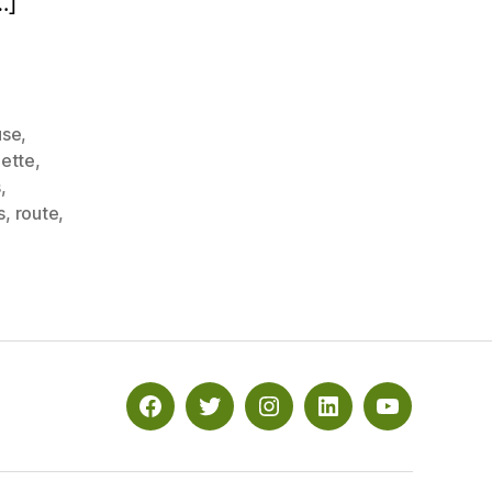
…]
use
,
nette
,
s
,
s
,
route
,
Facebook
Twitter
Instagram
Linkedin
YouTube