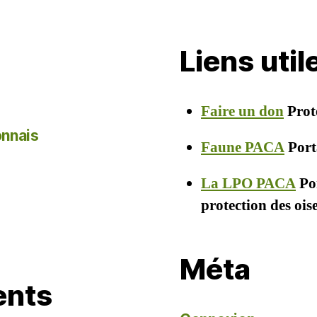
Liens uti
Faire un don
Prot
onnais
Faune PACA
Porta
La LPO PACA
Por
protection des oi
Méta
ents