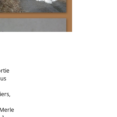
rtie
ous
ers,
 Merle