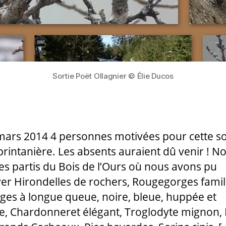
Sortie Poët Ollagnier © Élie Ducos
mars 2014 4 personnes motivées pour cette so
printanière. Les absents auraient dû venir ! N
 partis du Bois de l’Ours où nous avons pu
er Hirondelles de rochers, Rougegorges famili
es à longue queue, noire, bleue, huppée et
e, Chardonneret élégant, Troglodyte mignon,