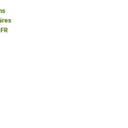
ns
ires
-FR