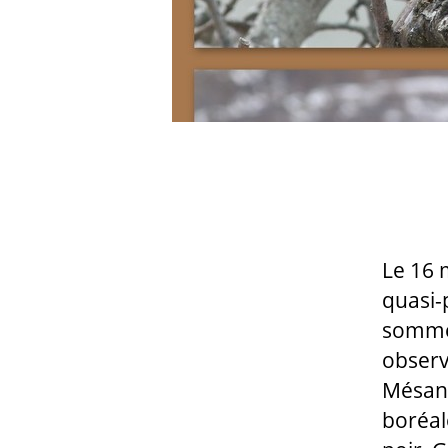
Le 16 
quasi-
sommes
observ
Mésang
boréal