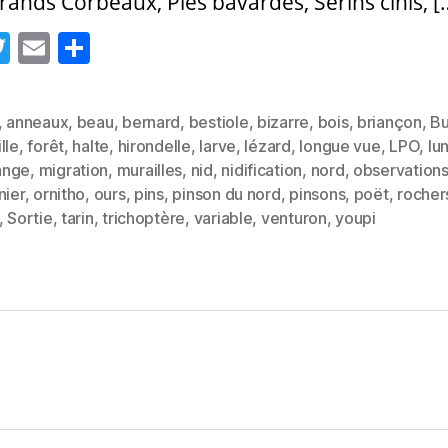
Grands Corbeaux, Pies bavardes, Serins cinis, [
T
E
P
w
m
a
itt
ai
rt
,
anneaux
,
beau
,
bernard
,
bestiole
,
bizarre
,
bois
,
briançon
,
B
er
l
a
lle
,
forêt
,
halte
,
hirondelle
,
larve
,
lézard
,
longue vue
,
LPO
,
lu
g
ange
,
migration
,
murailles
,
nid
,
nidification
,
nord
,
observation
es
nier
,
ornitho
,
ours
,
pins
,
pinson du nord
,
pinsons
,
poët
,
rocher
er
,
Sortie
,
tarin
,
trichoptère
,
variable
,
venturon
,
youpi