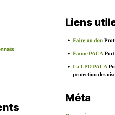
Liens uti
Faire un don
Prot
onnais
Faune PACA
Porta
La LPO PACA
Por
protection des oi
Méta
ents