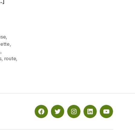
…]
use
,
nette
,
s
,
s
,
route
,
Facebook
Twitter
Instagram
Linkedin
YouTube