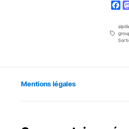
F
a
c
alpil
e
grou
Étiquett
b
Sorti
o
o
k
Mentions légales