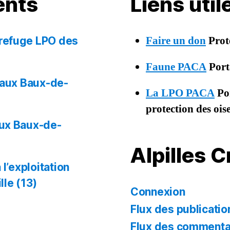
ents
Liens uti
Faire un don
Prot
 refuge LPO des
Faune PACA
Porta
 aux Baux-de-
La LPO PACA
Por
protection des oi
aux Baux-de-
Alpilles 
l’exploitation
lle (13)
Connexion
Flux des publicatio
Flux des commenta