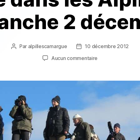
anche 2 déce
Par
alpillescamargue
10 décembre 2012
Auteur
Date
de
de
sur
Aucun commentaire
l’article
l’article
Sortie
dans
les
Alpilles
le
dimanche
2
décembre