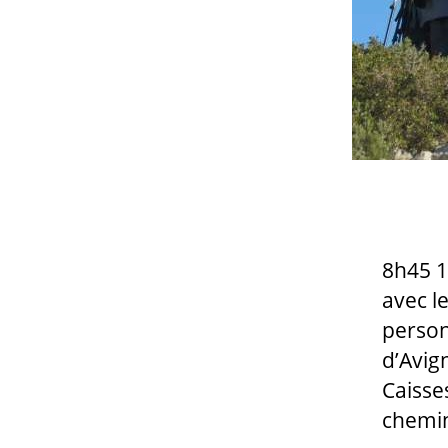
8h45 1
avec l
person
d’Avig
Caisses
chemin