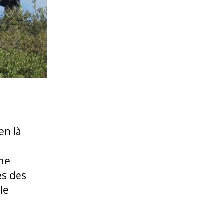
en là
ême
es des
le