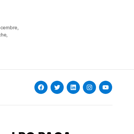
écembre
,
che
,
Facebook
Twitter
Linkedin
Instagram
YouTube