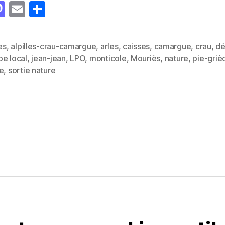
M
E
P
as
m
a
to
ai
rt
les
,
alpilles-crau-camargue
,
arles
,
caisses
,
camargue
,
crau
,
d
d
l
a
pe local
,
jean-jean
,
LPO
,
monticole
,
Mouriès
,
nature
,
pie-griè
es
o
g
e
,
sortie nature
n
er