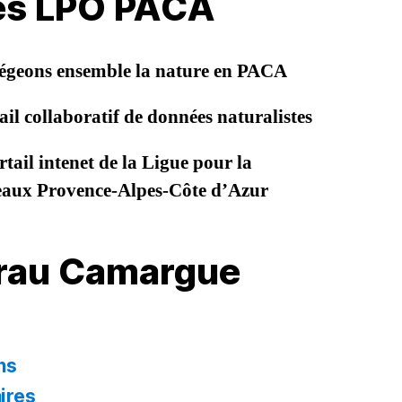
les LPO PACA
égeons ensemble la nature en PACA
il collaboratif de données naturalistes
tail intenet de la Ligue pour la
seaux Provence-Alpes-Côte d’Azur
Crau Camargue
ns
ires