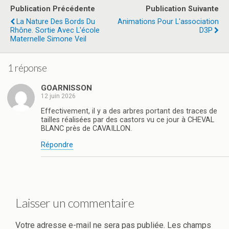
b
o
g
Publication Précédente
Publication Suivante
o
d
er
La Nature Des Bords Du
Animations Pour L'association
Rhône. Sortie Avec L'école
D3P
o
o
Maternelle Simone Veil
k
n
1 réponse
GOARNISSON
12 juin 2026
Effectivement, il y a des arbres portant des traces de
tailles réalisées par des castors vu ce jour à CHEVAL
BLANC près de CAVAILLON.
Répondre
Laisser un commentaire
Votre adresse e-mail ne sera pas publiée.
Les champs