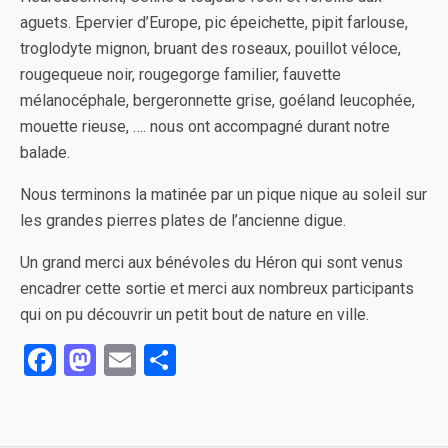
aguets. Epervier d’Europe, pic épeichette, pipit farlouse,
troglodyte mignon, bruant des roseaux, pouillot véloce,
rougequeue noir, rougegorge familier, fauvette
mélanocéphale, bergeronnette grise, goéland leucophée,
mouette rieuse, …. nous ont accompagné durant notre
balade.
Nous terminons la matinée par un pique nique au soleil sur
les grandes pierres plates de l’ancienne digue.
Un grand merci aux bénévoles du Héron qui sont venus
encadrer cette sortie et merci aux nombreux participants
qui on pu découvrir un petit bout de nature en ville.
F
M
E
P
a
a
m
ar
ce
st
ail
ta