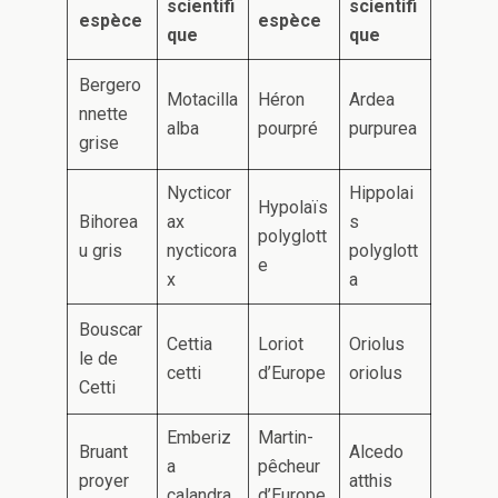
scientifi
scientifi
espèce
espèce
que
que
Bergero
Motacilla
Héron
Ardea
nnette
alba
pourpré
purpurea
grise
Nycticor
Hippolai
Hypolaïs
Bihorea
ax
s
polyglott
u gris
nycticora
polyglott
e
x
a
Bouscar
Cettia
Loriot
Oriolus
le de
cetti
d’Europe
oriolus
Cetti
Emberiz
Martin-
Bruant
Alcedo
a
pêcheur
proyer
atthis
calandra
d’Europe