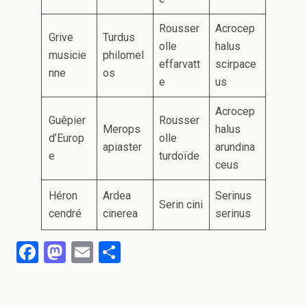
Rousser
Acrocep
Grive
Turdus
olle
halus
musicie
philomel
effarvatt
scirpace
nne
os
e
us
Acrocep
Guêpier
Rousser
Merops
halus
d’Europ
olle
apiaster
arundina
e
turdoïde
ceus
Héron
Ardea
Serinus
Serin cini
cendré
cinerea
serinus
F
M
E
P
a
a
m
ar
ce
st
ail
ta