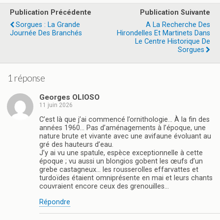
b
o
g
Publication Précédente
Publication Suivante
o
d
er
Sorgues : La Grande
A La Recherche Des
Journée Des Branchés
Hirondelles Et Martinets Dans
o
o
Le Centre Historique De
k
n
Sorgues
1 réponse
Georges OLIOSO
11 juin 2026
C’est là que j’ai commencé l’ornithologie… À la fin des
années 1960… Pas d’aménagements à l’époque, une
nature brute et vivante avec une avifaune évoluant au
gré des hauteurs d’eau.
J’y ai vu une spatule, espèce exceptionnelle à cette
époque ; vu aussi un blongios gobent les œufs d’un
grebe castagneux… les rousserolles effarvattes et
turdoïdes étaient omniprésente en mai et leurs chants
couvraient encore ceux des grenouilles…
Répondre