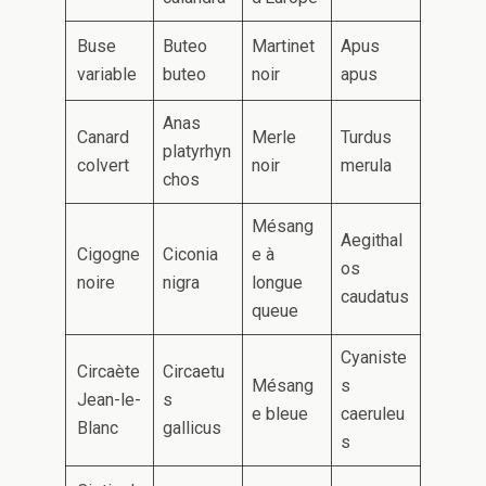
Buse
Buteo
Martinet
Apus
variable
buteo
noir
apus
Anas
Canard
Merle
Turdus
platyrhyn
colvert
noir
merula
chos
Mésang
Aegithal
Cigogne
Ciconia
e à
os
noire
nigra
longue
caudatus
queue
Cyaniste
Circaète
Circaetu
Mésang
s
Jean-le-
s
e bleue
caeruleu
Blanc
gallicus
s