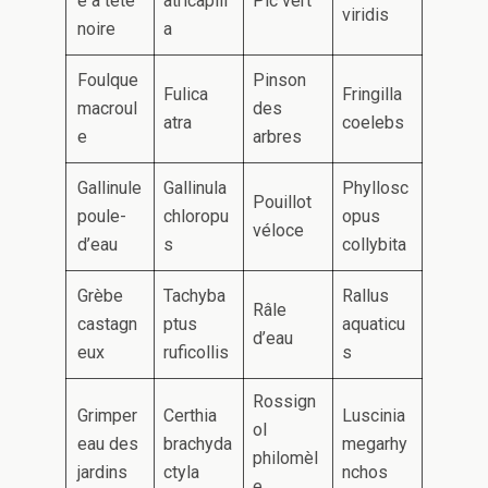
e à tête
atricapill
Pic vert
viridis
noire
a
Foulque
Pinson
Fulica
Fringilla
macroul
des
atra
coelebs
e
arbres
Gallinule
Gallinula
Phyllosc
Pouillot
poule-
chloropu
opus
véloce
d’eau
s
collybita
Grèbe
Tachyba
Rallus
Râle
castagn
ptus
aquaticu
d’eau
eux
ruficollis
s
Rossign
Grimper
Certhia
Luscinia
ol
eau des
brachyda
megarhy
philomèl
jardins
ctyla
nchos
e