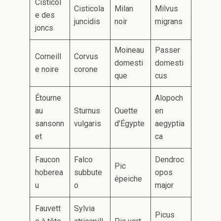
Cisticol
Cisticola
Milan
Milvus
e des
juncidis
noir
migrans
joncs
Moineau
Passer
Corneill
Corvus
domesti
domesti
e noire
corone
que
cus
Étourne
Alopoch
au
Sturnus
Ouette
en
sansonn
vulgaris
d’Égypte
aegyptia
et
ca
Faucon
Falco
Dendroc
Pic
hoberea
subbute
opos
épeiche
u
o
major
Fauvett
Sylvia
Picus