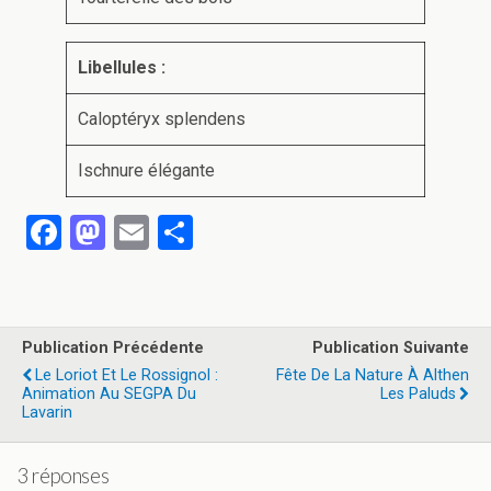
Libellules :
Caloptéryx splendens
Ischnure élégante
F
M
E
P
a
a
m
ar
ce
st
ail
ta
b
o
g
Publication Précédente
Publication Suivante
o
d
er
Le Loriot Et Le Rossignol :
Fête De La Nature À Althen
Animation Au SEGPA Du
Les Paluds
o
o
Lavarin
k
n
3 réponses