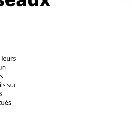
 leurs
’un
es
ils sur
s
itués