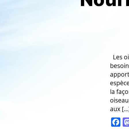
Les oi
besoin
apport
espèces
la faç
oiseaux
aux […
F