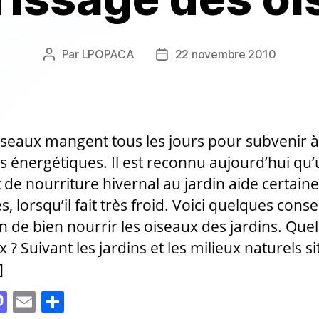
Par
LPOPACA
22 novembre 2010
Auteur
Date
de
de
l’article
l’article
seaux mangent tous les jours pour subvenir à
s énergétiques. Il est reconnu aujourd’hui qu
 de nourriture hivernal au jardin aide certain
, lorsqu’il fait très froid. Voici quelques conse
on de bien nourrir les oiseaux des jardins. Quel
 ? Suivant les jardins et les milieux naturels s
]
M
E
P