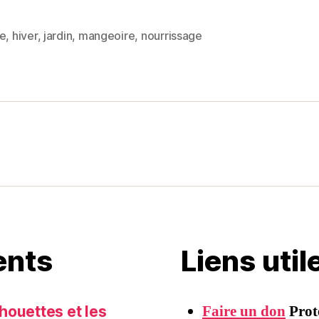
as
m
a
to
ai
rt
ne
,
hiver
,
jardin
,
mangeoire
,
nourrissage
es
d
l
a
o
g
n
er
ents
Liens uti
Faire un don
Prot
houettes et les