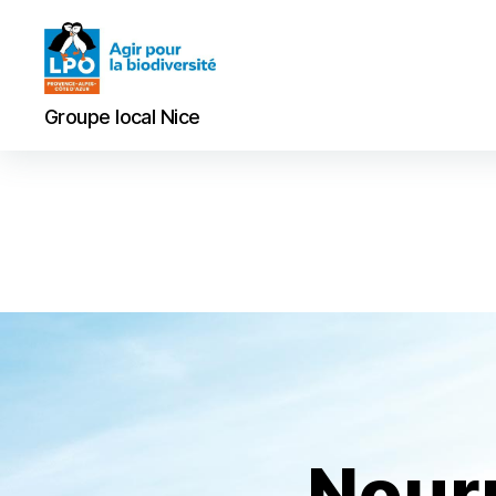
Groupe
Groupe local Nice
local
Nice
Nour