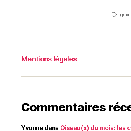
a
c
grai
Étiquett
e
b
o
o
k
Mentions légales
Commentaires réc
Yvonne
dans
Oiseau(x) du mois: les c