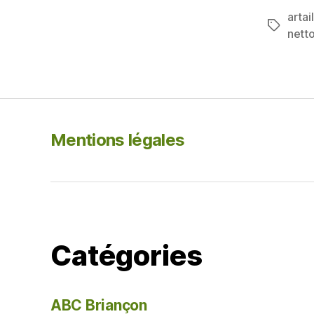
c
artai
e
Étiquett
nett
b
o
o
k
Mentions légales
Catégories
ABC Briançon