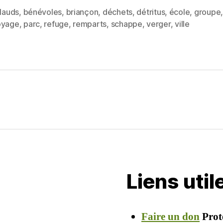
itt
ai
rt
llauds
,
bénévoles
,
briançon
,
déchets
,
détritus
,
école
,
groupe
er
l
a
es
oyage
,
parc
,
refuge
,
remparts
,
schappe
,
verger
,
ville
g
er
Liens uti
Faire un don
Prot