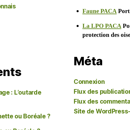
onnais
Faune PACA
Porta
La LPO PACA
Por
protection des oi
Méta
ents
Connexion
Flux des publicatio
age : L’outarde
Flux des commenta
Site de WordPress
tte ou Boréale ?