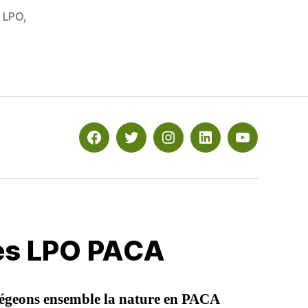
,
LPO
,
Facebook
Twitter
Instagram
Linkedin
YouTube
les LPO PACA
égeons ensemble la nature en PACA