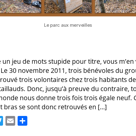
Le parc aux merveilles
 un jeu de mots stupide pour titre, vous m’en
 Le 30 novembre 2011, trois bénévoles du gr
rouvé trois volontaires chez trois habitants de
taillauds. Donc, jusqu’à preuve du contraire, t
onde nous donne trois fois trois égale neuf. 
it bras se sont donc retrouvés en […]
T
E
P
w
m
a