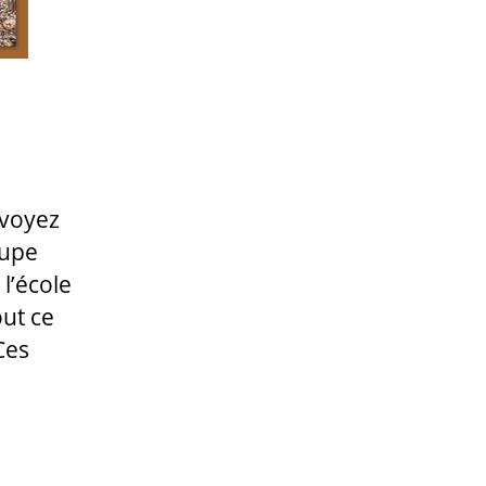
 voyez
oupe
 l’école
out ce
Ces