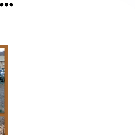
ur
chappeau
as…