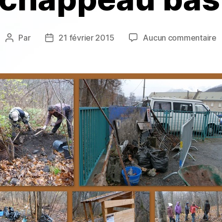
s
Par
21 février 2015
Aucun commentaire
Auteur
Date
S
de
de
b
l’article
l’article