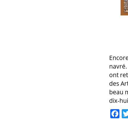
Encore
navré.
ont ret
des Ar
beau m
dix-hu
F
a