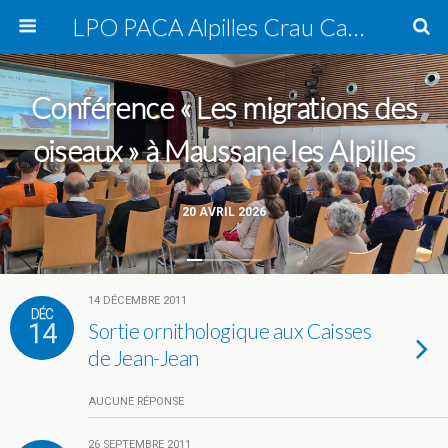
LPO PACA Alpilles Crau Camargue, groupe local
Conférence « Les migrations des
oiseaux » à Maussane les Alpilles
20 AVRIL 2026
14 DÉCEMBRE 2011
DÉC
14
Sortie ornithologique aux Caisses
de Jean-Jean
AUCUNE RÉPONSE
26 SEPTEMBRE 2011