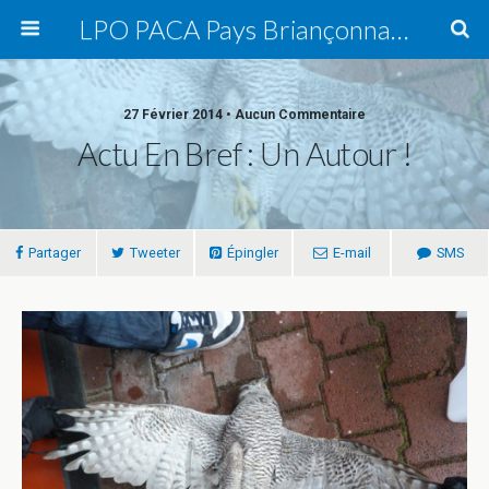
LPO PACA Pays Briançonnais, groupe local
27 Février 2014 • Aucun Commentaire
Actu En Bref : Un Autour !
Partager
Tweeter
Épingler
E-mail
SMS