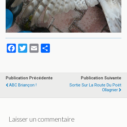
F
T
E
P
a
wi
m
ar
ce
tt
ail
ta
b
er
g
Publication Précédente
Publication Suivante
o
er
ABC Briançon !
Sortie Sur La Route Du Poët
Ollagnier
o
k
Laisser un commentaire