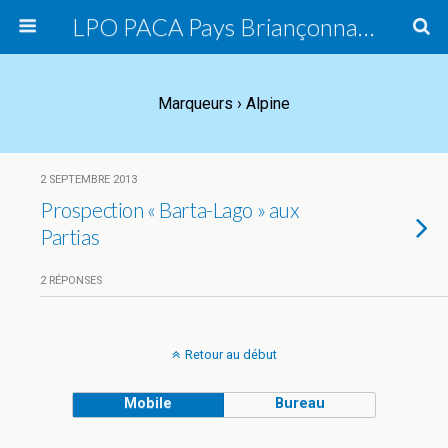
LPO PACA Pays Briançonnais, groupe local
Marqueurs › Alpine
2 SEPTEMBRE 2013
Prospection « Barta-Lago » aux
Partias
2 RÉPONSES
Retour au début
Mobile
Bureau