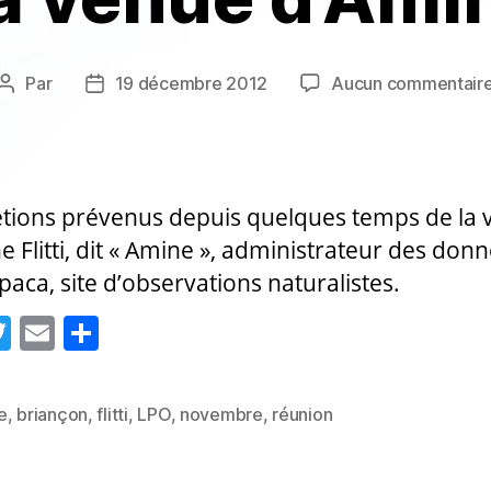
Par
19 décembre 2012
Aucun commentair
Auteur
Date
de
de
l’article
l’article
tions prévenus depuis quelques temps de la
e Flitti, dit « Amine », administrateur des don
paca, site d’observations naturalistes.
T
E
P
w
m
a
itt
ai
rt
e
,
briançon
,
flitti
,
LPO
,
novembre
,
réunion
es
er
l
a
g