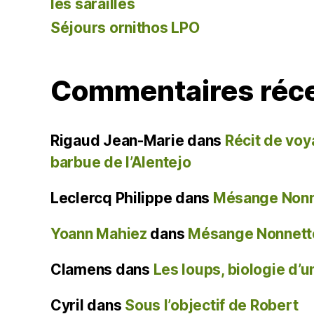
les sarailles
Séjours ornithos LPO
Commentaires réc
Rigaud Jean-Marie
dans
Récit de voy
barbue de l’Alentejo
Leclercq Philippe
dans
Mésange Nonne
Yoann Mahiez
dans
Mésange Nonnette
Clamens
dans
Les loups, biologie d’
Cyril
dans
Sous l’objectif de Robert