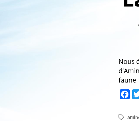
Nous é
d’Amin
faune-
F
a
c
amin
Étiquett
e
b