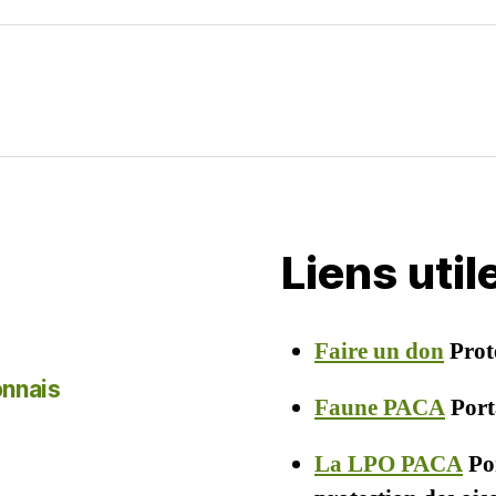
er
Liens uti
Faire un don
Prot
onnais
Faune PACA
Porta
La LPO PACA
Por