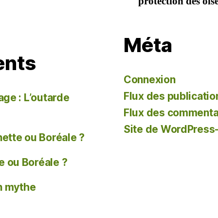
protection des oi
Méta
ents
Connexion
Flux des publicatio
age : L’outarde
Flux des commenta
Site de WordPress
tte ou Boréale ?
 ou Boréale ?
un mythe