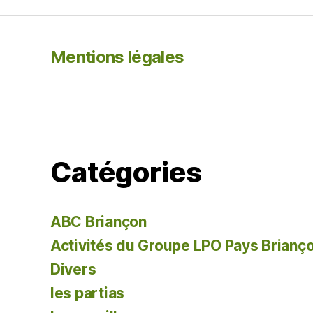
o
o
k
Mentions légales
Catégories
ABC Briançon
Activités du Groupe LPO Pays Brianç
Divers
les partias