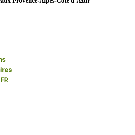
seaux Provence-Alpes-Côte d’Azur
ns
ires
-FR