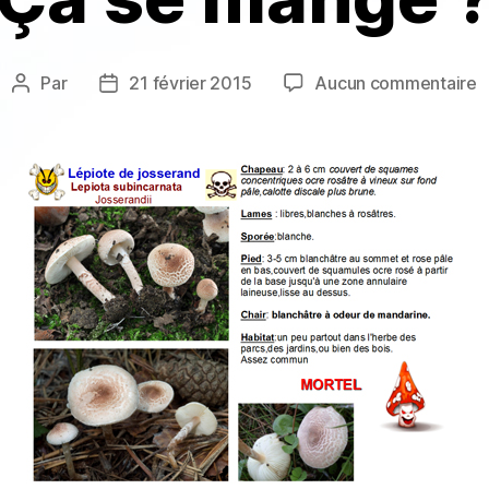
s
Par
21 février 2015
Aucun commentaire
Auteur
Date
«
de
de
s
l’article
l’article
m
?