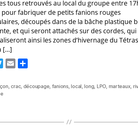
 tous retrouvés au local du groupe entre 17
 pour fabriquer de petits fanions rouges
ulaires, découpés dans de la bâche plastique b
nte, et qui seront attachés sur des cordes, qui
aliseront ainsi les zones d’hivernage du Tétras
a […]
T
E
P
w
m
a
itt
ai
rt
nçon
,
crac
,
découpage
,
fanions
,
local
,
long
,
LPO
,
marteaux
,
ri
er
l
a
es
ée
g
er