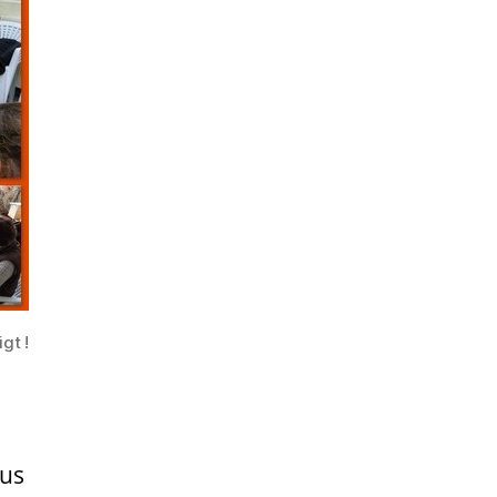
igt !
ous