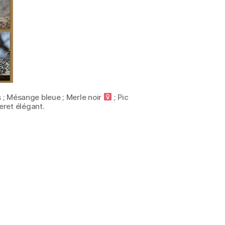
es ; Mésange bleue ; Merle noir
; Pic
ret élégant.