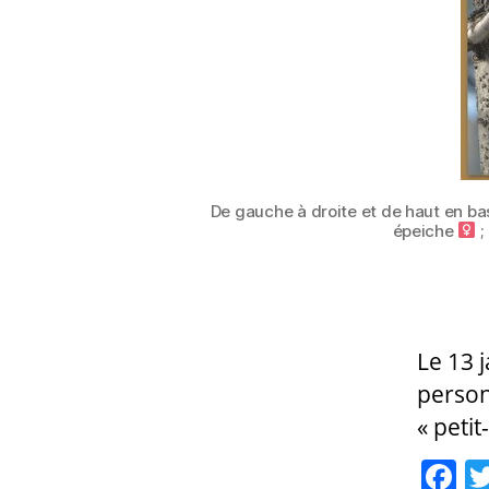
De gauche à droite et de haut en b
épeiche
;
Le 13 
person
« peti
F