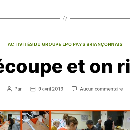
g
er
Catégories
ACTIVITÉS DU GROUPE LPO PAYS BRIANÇONNAIS
coupe et on r
sur
Par
9 avril 2013
Aucun commentaire
Auteur
Date
On
de
de
dé
l’article
l’article
et
on
riv