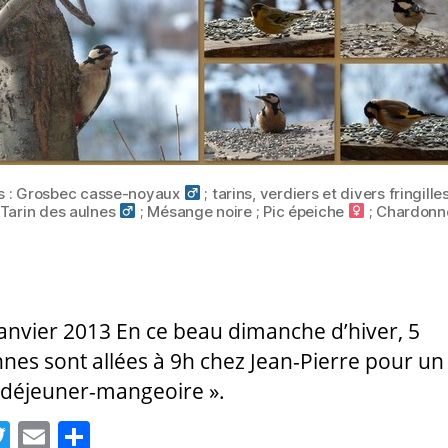
as : Grosbec casse-noyaux
; tarins, verdiers et divers fringill
 Tarin des aulnes
; Mésange noire ; Pic épeiche
; Chardonne
janvier 2013 En ce beau dimanche d’hiver, 5
nes sont allées à 9h chez Jean-Pierre pour un
t-déjeuner-mangeoire ».
T
E
P