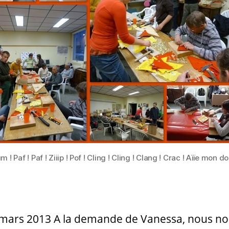
 ! Paf ! Paf ! Ziiip ! Pof ! Cling ! Cling ! Clang ! Crac ! Aïïe mon do
mars 2013 A la demande de Vanessa, nous n