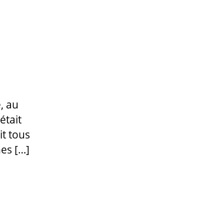
, au
était
t tous
nes […]