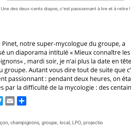
Une des deux-cents diapos, c'est passionnant à lire et à relire !
e Pinet, notre super-mycologue du groupe, a
é un diaporama intitulé « Mieux connaître les
nons« , mardi soir, je n’ai plus la date en tête
du groupe. Autant vous dire tout de suite que c’
nt passionnant : pendant deux heures, on étai
 par la difficulté de la mycologie : des centai
T
E
P
w
m
a
itt
ai
rt
nçon
,
champignons
,
groupe
,
local
,
LPO
,
projectio
es
er
l
a