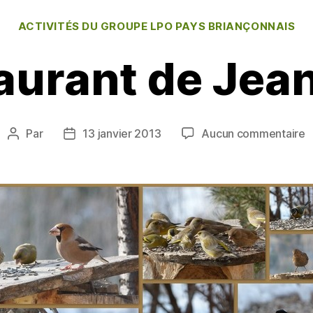
Catégories
ACTIVITÉS DU GROUPE LPO PAYS BRIANÇONNAIS
aurant de Jea
s
Par
13 janvier 2013
Aucun commentaire
Auteur
Date
L
de
de
r
l’article
l’article
d
J
P