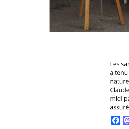
Les sa
a tenu
nature
Claudet
midi p
assuré
F