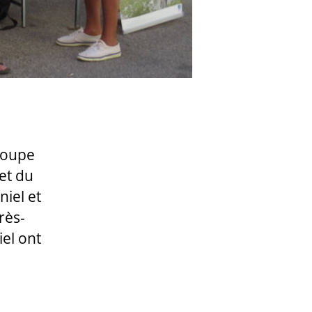
roupe
et du
iel et
rès-
el ont