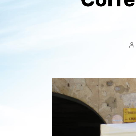
A
d
l’