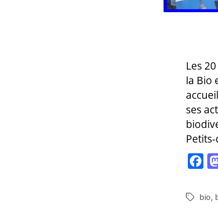
Les 20
la Bio
accuei
ses act
biodive
Petits
F
a
c
bio
,
Étiquett
e