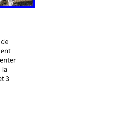
 de
ment
senter
 la
et 3