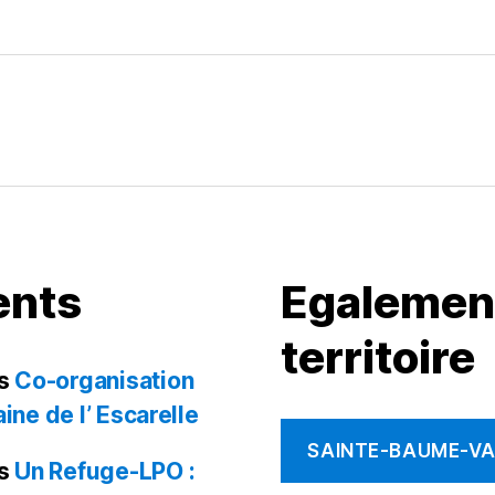
o
g
n
er
ents
Egalement
territoire
s
Co-organisation
ine de l’ Escarelle
SAINTE-BAUME-VAL
s
Un Refuge-LPO :