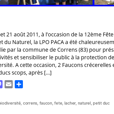
 et 21 août 2011, à l’occasion de la 12ème Fête
 et du Naturel, la LPO PACA a été chaleureuse
llie par la commune de Correns (83) pour pré
ivités et sensibiliser le public à la protection de
rsité. A cette occasion, 2 Faucons crécerelles 
-ducs scops, après […]
M
E
P
as
m
a
to
ai
rt
biodiversité
,
correns
,
faucon
,
fete
,
lacher
,
naturel
,
petit duc
es
d
l
a