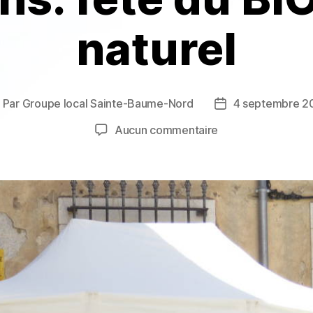
naturel
Par
Groupe local Sainte-Baume-Nord
4 septembre 2
uteur
Date
e
de
sur
Aucun commentaire
article
l’article
Correns:
fête
du
BIO
et
du
naturel