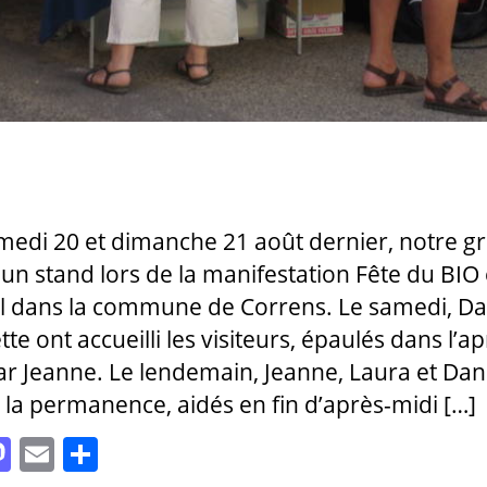
medi 20 et dimanche 21 août dernier, notre g
 un stand lors de la manifestation Fête du BIO 
l dans la commune de Correns. Le samedi, Dan
te ont accueilli les visiteurs, épaulés dans l’ap
ar Jeanne. Le lendemain, Jeanne, Laura et Dani
 la permanence, aidés en fin d’après-midi […]
M
E
P