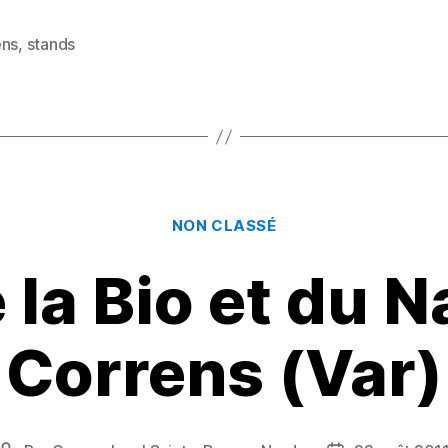
as
m
a
to
ai
rt
ens
,
stands
es
d
l
a
o
g
n
er
Catégories
NON CLASSÉ
 la Bio et du N
Correns (Var)