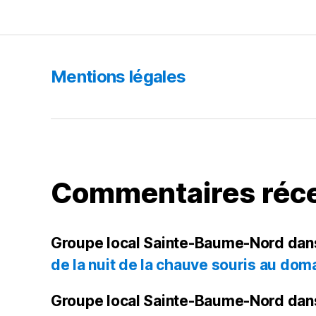
b
o
o
k
Mentions légales
Commentaires réc
Groupe local Sainte-Baume-Nord
dan
de la nuit de la chauve souris au doma
Groupe local Sainte-Baume-Nord
dan