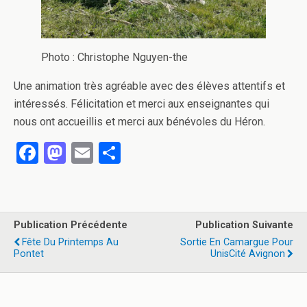
Photo : Christophe Nguyen-the
Une animation très agréable avec des élèves attentifs et
intéressés. Félicitation et merci aux enseignantes qui
nous ont accueillis et merci aux bénévoles du Héron.
F
M
E
P
a
a
m
ar
ce
st
ail
ta
b
o
g
Publication Précédente
Publication Suivante
o
d
er
Fête Du Printemps Au
Sortie En Camargue Pour
Pontet
UnisCité Avignon
o
o
k
n