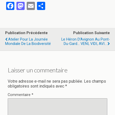
F
M
E
P
a
a
m
ar
ce
st
ail
ta
b
o
g
Publication Précédente
Publication Suivante
o
d
er
Atelier Pour La Journée
Le Héron D’Avignon Au Pont-
Mondiale De La Biodiversité
Du-Gard… VENI, VIDI, AVI…
o
o
k
n
Laisser un commentaire
Votre adresse e-mail ne sera pas publiée.
Les champs
obligatoires sont indiqués avec
*
Commentaire
*