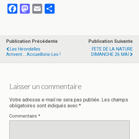
F
M
E
P
a
a
m
ar
ce
st
ail
ta
b
o
g
Publication Précédente
Publication Suivante
o
d
er
Les Hirondelles
FETE DE LA NATURE
Arrivent…..accueillons-Les !
DIMANCHE 26 MAI
o
o
k
n
Laisser un commentaire
Votre adresse e-mail ne sera pas publiée.
Les champs
obligatoires sont indiqués avec
*
Commentaire
*