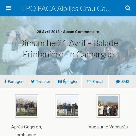
LPO PACA Alpilles Crau Camargue, groupe local
28 Avril 2013 • Aucun Commentaire
Dimanche 21 Avril – Balade
Printanière En Camargue
Partager
Tweeter
Épingler
E-mail
SMS
Après Gageron,
Vue sur le Vaccarès
ambiance