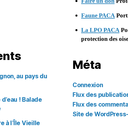
Faire un don
Prot
Faune PACA
Porta
La LPO PACA
Por
protection des oi
ents
Méta
gnon, au pays du
Connexion
Flux des publicatio
 d’eau ! Balade
Flux des commenta
e
Site de WordPress
 à l’Île Vieille