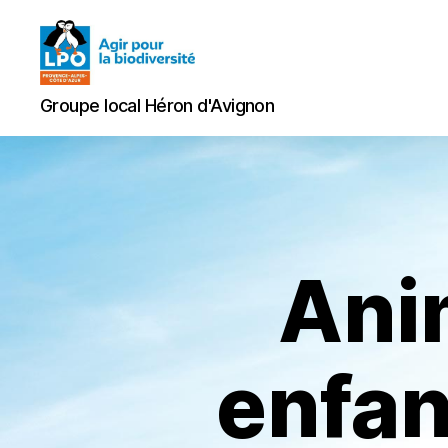
Groupe
Groupe local Héron d'Avignon
local
Héron
d'Avignon
Ani
enfan