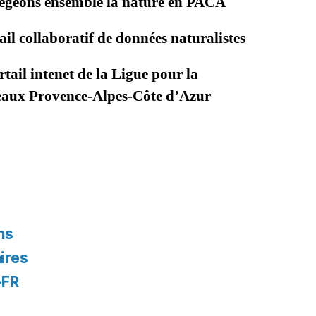
égeons ensemble la nature en PACA
il collaboratif de données naturalistes
tail intenet de la Ligue pour la
seaux Provence-Alpes-Côte d’Azur
ns
ires
-FR