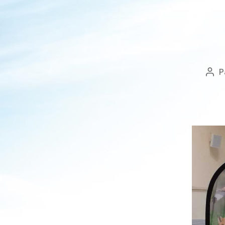
P
Aut
de
l’art