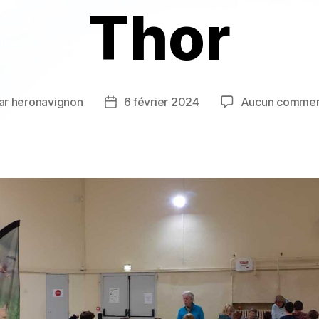
Thor
ar
heronavignon
6 février 2024
Aucun commen
eur
Date
de
icle
l’article