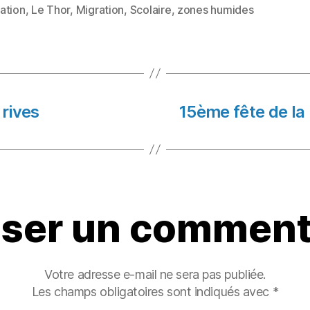
to
ai
rt
ation
,
Le Thor
,
Migration
,
Scolaire
,
zones humides
es
d
l
a
o
g
n
er
 rives
15ème fête de la
sser un comment
Votre adresse e-mail ne sera pas publiée.
Les champs obligatoires sont indiqués avec
*