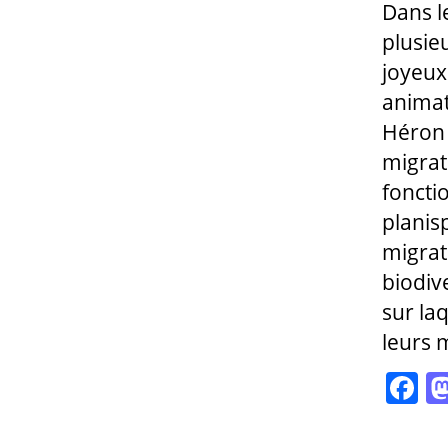
Dans l
plusie
joyeux
animat
Héron 
migrat
foncti
planis
migrate
biodiv
sur la
leurs m
F
a