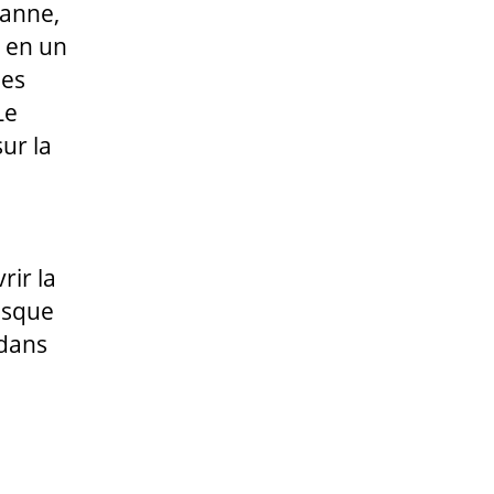
sanne,
é en un
des
Le
ur la
rir la
esque
 dans