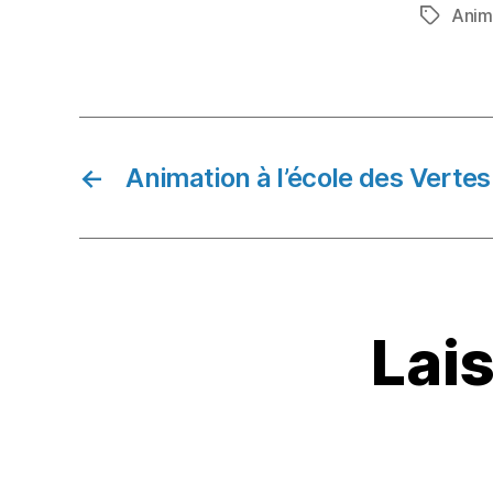
c
Anim
Étiquett
e
b
o
o
k
←
Animation à l’école des Vertes
Lai