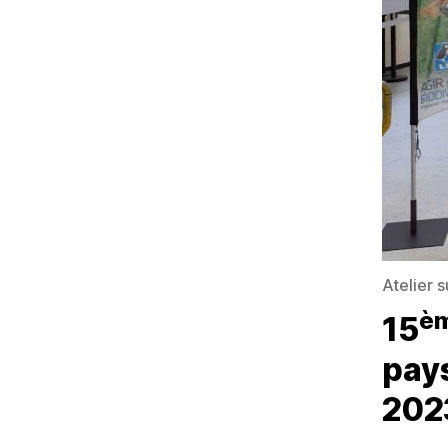
Atelier 
è
15
pay
202